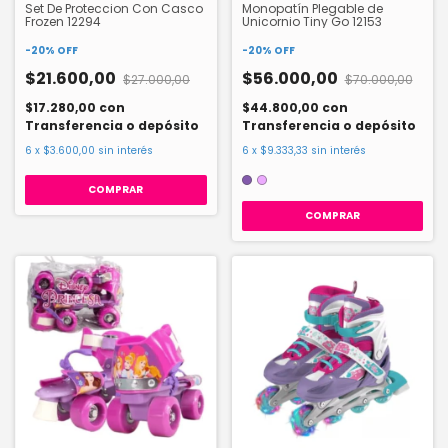
Set De Proteccion Con Casco
Monopatín Plegable de
Frozen 12294
Unicornio Tiny Go 12153
-
20
%
OFF
-
20
%
OFF
$21.600,00
$56.000,00
$27.000,00
$70.000,00
$17.280,00
con
$44.800,00
con
Transferencia o depósito
Transferencia o depósito
6
x
$3.600,00
sin interés
6
x
$9.333,33
sin interés
COMPRAR