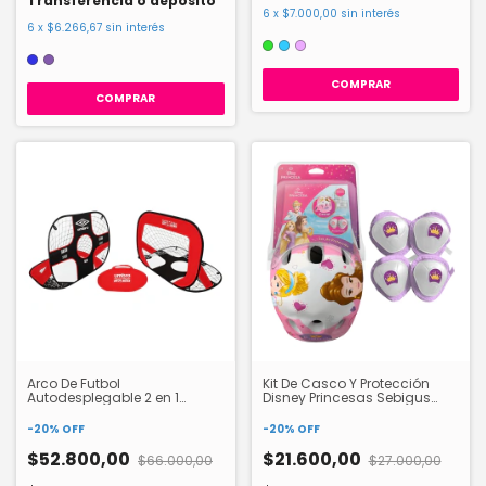
Transferencia o depósito
6
x
$7.000,00
sin interés
6
x
$6.266,67
sin interés
COMPRAR
COMPRAR
Arco De Futbol
Kit De Casco Y Protección
Autodesplegable 2 en 1
Disney Princesas Sebigus
Umbro IK0768
12277
-
20
%
OFF
-
20
%
OFF
$52.800,00
$21.600,00
$66.000,00
$27.000,00