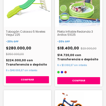
Tobogán Colosso 5 Niveles
Pileta Inflable Redonda 3
Vegui 225
Anillos 51025
-
20
%
OFF
-
20
%
OFF
$280.000,00
$18.400,00
$23.000,00
$350.000,00
$14.720,00
con
Transferencia o depósito
$224.000,00
con
Transferencia o depósito
6
x
$3.066,67
sin interés
6
x
$46.666,67
sin interés
COMPRAR