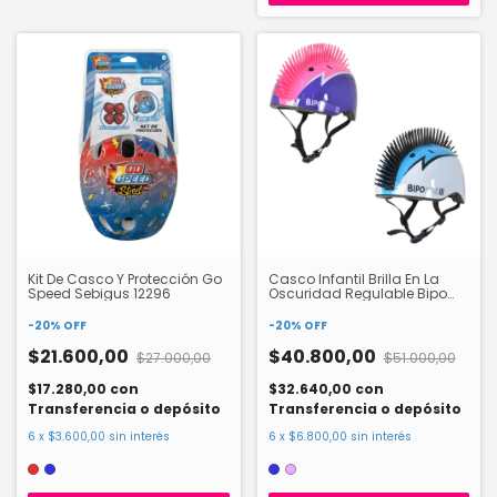
Kit De Casco Y Protección Go
Casco Infantil Brilla En La
Speed Sebigus 12296
Oscuridad Regulable Bipo
PROHELMET
-
20
%
OFF
-
20
%
OFF
$21.600,00
$40.800,00
$27.000,00
$51.000,00
$17.280,00
con
$32.640,00
con
Transferencia o depósito
Transferencia o depósito
6
x
$3.600,00
sin interés
6
x
$6.800,00
sin interés