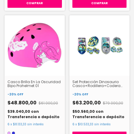
COMPRAR
COMPRAR
Casco Brilla En La Oscuridad
Set Protección Dinosaurio
Bipo Prohelmet 01
Casco+Rodillera+Codera
Bipo Art Proset10
-
20
%
OFF
-
20
%
OFF
$48.800,00
$63.200,00
$61.000,00
$79.000,00
$39.040,00
con
$50.560,00
con
Transferencia o depósito
Transferencia o depósito
6
x
$8.133,33
sin interés
6
x
$10.533,33
sin interés