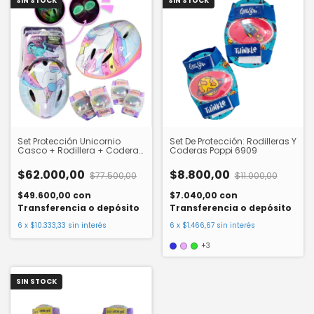
SIN STOCK
SIN STOCK
Set Protección Unicornio
Set De Protección: Rodilleras Y
Casco + Rodillera + Codera
Coderas Poppi 6909
Bipo
$62.000,00
$8.800,00
$77.500,00
$11.000,00
$49.600,00
con
$7.040,00
con
Transferencia o depósito
Transferencia o depósito
6
x
$10.333,33
sin interés
6
x
$1.466,67
sin interés
+3
SIN STOCK