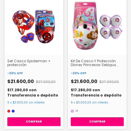
Set Casco Spiderman +
Kit De Casco Y Protección
protección
Disney Princesas Sebigus
12277
-
20
%
OFF
-
20
%
OFF
$21.600,00
$21.600,00
$27.000,00
$27.000,00
$17.280,00
con
$17.280,00
con
Transferencia o depósito
Transferencia o depósito
6
x
$3.600,00
sin interés
6
x
$3.600,00
sin interés
+1
COMPRAR
COMPRAR