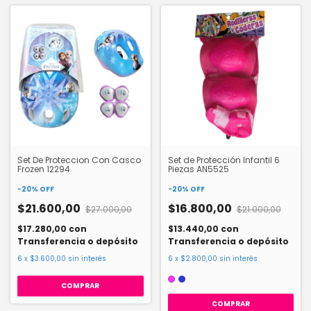
Set De Proteccion Con Casco
Set de Protección Infantil 6
Frozen 12294
Piezas AN5525
-
20
%
OFF
-
20
%
OFF
$21.600,00
$16.800,00
$27.000,00
$21.000,00
$17.280,00
con
$13.440,00
con
Transferencia o depósito
Transferencia o depósito
6
x
$3.600,00
sin interés
6
x
$2.800,00
sin interés
COMPRAR