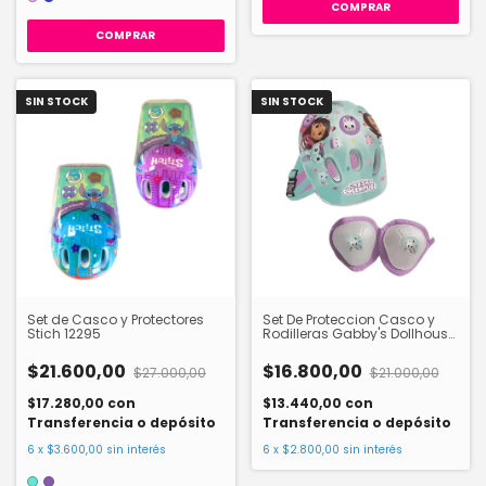
COMPRAR
SIN STOCK
SIN STOCK
Set de Casco y Protectores
Set De Proteccion Casco y
Stich 12295
Rodilleras Gabby's Dollhouse
12276
$21.600,00
$16.800,00
$27.000,00
$21.000,00
$17.280,00
con
$13.440,00
con
Transferencia o depósito
Transferencia o depósito
6
x
$3.600,00
sin interés
6
x
$2.800,00
sin interés