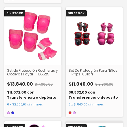
SIN STOCK
SIN STOCK
Set de Protección Rodilleras y
Set De Protección Para Niños
Coderas Faydi - FD5525
- Rpps-001a/r
$13.840,00
$11.040,00
$17.300,00
$13.800,00
$11.072,00
con
$8.832,00
con
Transferencia o depósito
Transferencia o depósito
6
x
$2.306,67
sin interés
6
x
$1.840,00
sin interés