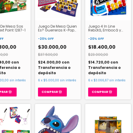
 De Mesa Sos
Juego De Mesa Quien
Juego 4 In Line
xt Point 1287-1
Es? Guerreras K-Pop
Rebotá, Embocá y
2420
Ganá Ditoys 3045
FF
-
20
%
OFF
-
20
%
OFF
800,00
$30.000,00
$18.400,00
0,00
$37.500,00
$23.000,00
40,00
con
$24.000,00
con
$14.720,00
con
ferencia o
Transferencia o
Transferencia o
ito
depósito
depósito
800,00
sin interés
6
x
$5.000,00
sin interés
6
x
$3.066,67
sin interés