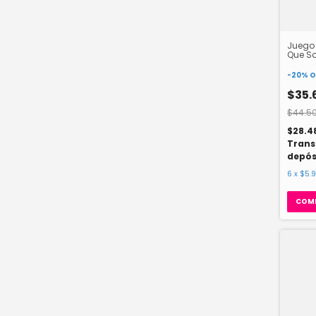
Juego
Que So
1280
-
20
%
O
$35.
$44.5
$28.4
Trans
depós
6
x
$5.9