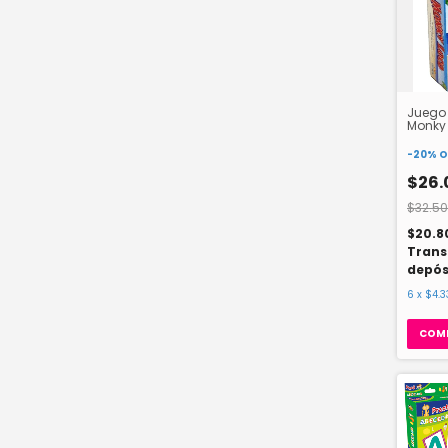
Juego
Monky 
-
20
%
O
$26.
$32.50
$20.8
Trans
depós
6
x
$4.3