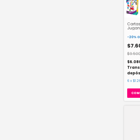
Cartas
Jugan
-
20
%
O
$7.6
$9.500
$6.08
Trans
depós
6
x
$1.2
COM