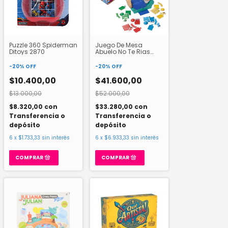
Puzzle 360 Spiderman
Juego De Mesa
Ditoys 2870
Abuelo No Te Rias
Next Point 11273
-
20
%
OFF
-
20
%
OFF
$10.400,00
$41.600,00
$13.000,00
$52.000,00
$8.320,00
con
$33.280,00
con
Transferencia o
Transferencia o
depósito
depósito
6
x
$1.733,33
sin interés
6
x
$6.933,33
sin interés