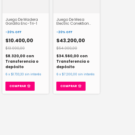
Juego De Madera
Juego De Mesa
Gordillo Enc-Tri-1
Electric Conektion
Implas
-
20
%
OFF
-
20
%
OFF
$10.400,00
$43.200,00
$13.000,00
$54.000,00
$8.320,00
con
$34.560,00
con
Transferencia o
Transferencia o
depósito
depósito
6
x
$1.733,33
sin interés
6
x
$7.200,00
sin interés
COMPRAR
COMPRAR