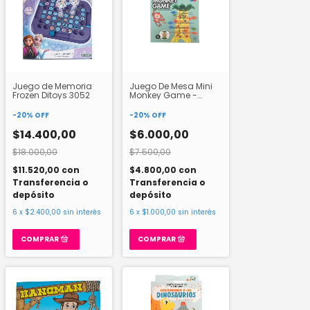
Juego de Memoria
Juego De Mesa Mini
Frozen Ditoys 3052
Monkey Game -
181958
-
20
%
OFF
-
20
%
OFF
$14.400,00
$6.000,00
$18.000,00
$7.500,00
$11.520,00
con
$4.800,00
con
Transferencia o
Transferencia o
depósito
depósito
6
x
$2.400,00
sin interés
6
x
$1.000,00
sin interés