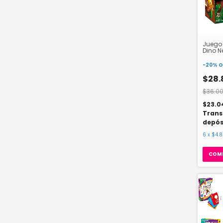
Juego
Dino Ne
-
20
%
O
$28.
$36.00
$23.0
Trans
depós
6
x
$4.