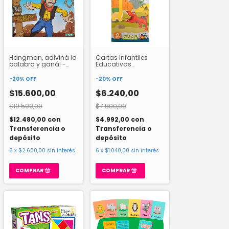
Hangman, adiviná la
Cartas Infantiles
palabra y ganá! -
Educativas
Ditoys
Descubriendo A Los
Dinosaurios School
-
20
%
OFF
-
20
%
OFF
Fun Art Cl-135
$15.600,00
$6.240,00
$19.500,00
$7.800,00
$12.480,00
con
$4.992,00
con
Transferencia o
Transferencia o
depósito
depósito
6
x
$2.600,00
sin interés
6
x
$1.040,00
sin interés