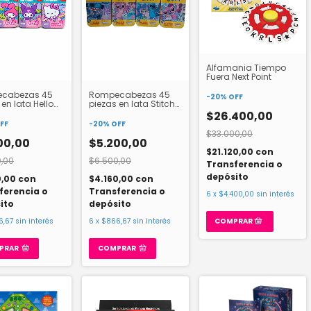
Alfamania Tiempo
Fuera Next Point
cabezas 45
Rompecabezas 45
-
20
%
OFF
 en lata Hello
piezas en lata Stitch
KTY09859
DMD00198
$26.400,00
FF
-
20
%
OFF
$33.000,00
00,00
$5.200,00
$21.120,00
con
,00
$6.500,00
Transferencia o
depósito
0,00
con
$4.160,00
con
ferencia o
Transferencia o
6
x
$4.400,00
sin interés
ito
depósito
6,67
sin interés
6
x
$866,67
sin interés
PRAR
COMPRAR