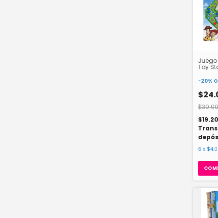
Juego
Toy St
-
20
%
O
$24.
$30.00
$19.2
Trans
depós
6
x
$4.