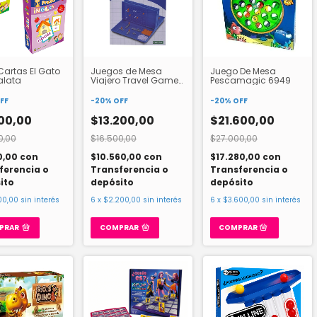
 Cartas El Gato
Juegos de Mesa
Juego De Mesa
alata
Viajero Travel Game
Pescamagic 6949
Ditoys
FF
-
20
%
OFF
-
20
%
OFF
00,00
$13.200,00
$21.600,00
0,00
$16.500,00
$27.000,00
0,00
con
$10.560,00
con
$17.280,00
con
ferencia o
Transferencia o
Transferencia o
ito
depósito
depósito
00,00
sin interés
6
x
$2.200,00
sin interés
6
x
$3.600,00
sin interés
PRAR
COMPRAR