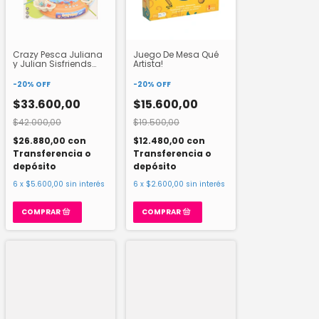
Crazy Pesca Juliana
Juego De Mesa Qué
y Julian Sisfriends
Artista!
SISJYJ026
-
20
%
OFF
-
20
%
OFF
$33.600,00
$15.600,00
$42.000,00
$19.500,00
$26.880,00
con
$12.480,00
con
Transferencia o
Transferencia o
depósito
depósito
6
x
$5.600,00
sin interés
6
x
$2.600,00
sin interés