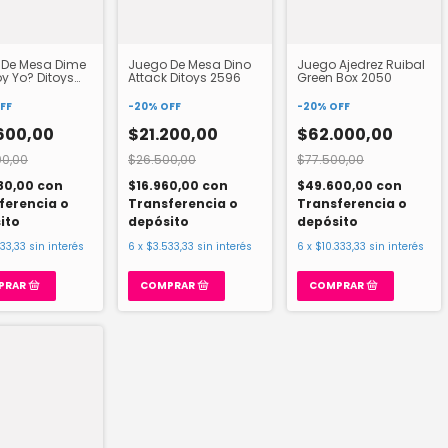
 De Mesa Dime
Juego De Mesa Dino
Juego Ajedrez Ruibal
y Yo? Ditoys
Attack Ditoys 2596
Green Box 2050
FF
-
20
%
OFF
-
20
%
OFF
600,00
$21.200,00
$62.000,00
00,00
$26.500,00
$77.500,00
80,00
con
$16.960,00
con
$49.600,00
con
ferencia o
Transferencia o
Transferencia o
ito
depósito
depósito
33,33
sin interés
6
x
$3.533,33
sin interés
6
x
$10.333,33
sin interés