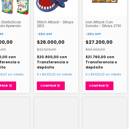
 Didácticas
Stitch Attack - Ditoys
Lion Attack Con
do Aprendo
2812
Sonido - Ditoys 2791
FF
-
20
%
OFF
-
20
%
OFF
00,00
$26.000,00
$27.200,00
,00
$32.500,00
$34.000,00
0,00
con
$20.800,00
con
$21.760,00
con
ferencia o
Transferencia o
Transferencia o
ito
depósito
depósito
66,67
sin interés
6
x
$4.333,33
sin interés
6
x
$4.533,33
sin interés
PRAR