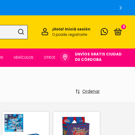
0
¡Hola!
Iniciá sesión
O podés registrarte
ENVÍOS GRATIS CIUDAD
OS
VEHÍCULOS
OTROS
DE CÓRDOBA
Ordenar