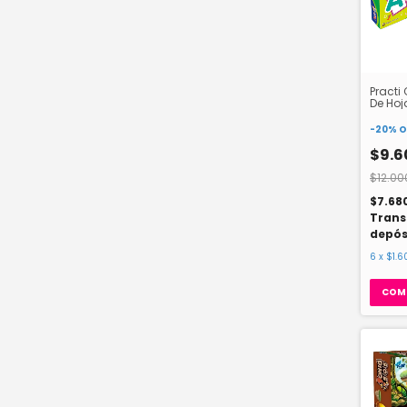
Practi
De Hoj
-
20
%
O
$9.6
$12.00
$7.68
Trans
depós
6
x
$1.6
COM