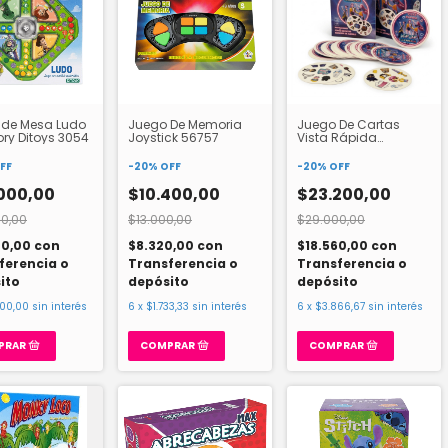
 de Mesa Ludo
Juego De Memoria
Juego De Cartas
ory Ditoys 3054
Joystick 56757
Vista Rápida
Guerreras K-pop 3526
FF
-
20
%
OFF
-
20
%
OFF
000,00
$10.400,00
$23.200,00
0,00
$13.000,00
$29.000,00
00,00
con
$8.320,00
con
$18.560,00
con
ferencia o
Transferencia o
Transferencia o
ito
depósito
depósito
000,00
sin interés
6
x
$1.733,33
sin interés
6
x
$3.866,67
sin interés