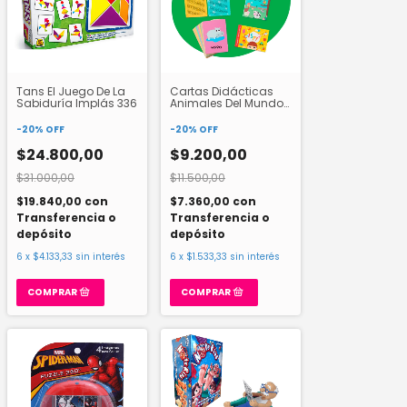
Tans El Juego De La
Cartas Didácticas
Sabiduría Implás 336
Animales Del Mundo
Ingles Barco De Papel
-
20
%
OFF
-
20
%
OFF
$24.800,00
$9.200,00
$31.000,00
$11.500,00
$19.840,00
con
$7.360,00
con
Transferencia o
Transferencia o
depósito
depósito
6
x
$4.133,33
sin interés
6
x
$1.533,33
sin interés