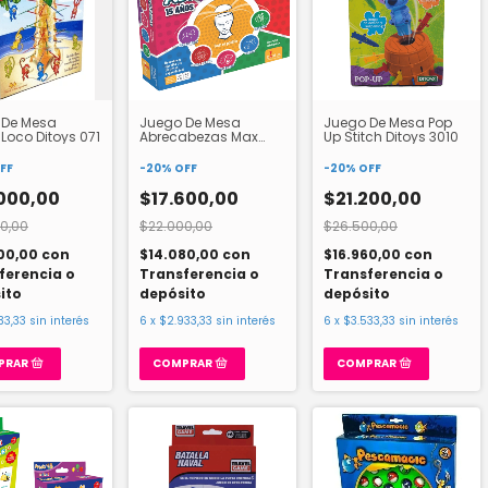
 De Mesa
Juego De Mesa
Juego De Mesa Pop
Loco Ditoys 071
Abrecabezas Max
Up Stitch Ditoys 3010
Bontus 133
FF
-
20
%
OFF
-
20
%
OFF
000,00
$17.600,00
$21.200,00
0,00
$22.000,00
$26.500,00
00,00
con
$14.080,00
con
$16.960,00
con
ferencia o
Transferencia o
Transferencia o
ito
depósito
depósito
33,33
sin interés
6
x
$2.933,33
sin interés
6
x
$3.533,33
sin interés