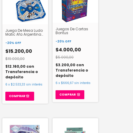
Juegos De Cartas
Juego De Mesa Ludo
Bontus
Matic Afa Argentina
57701
-
20
%
OFF
-
20
%
OFF
$4.000,00
$15.200,00
$5.000,00
$19.000,00
$3.200,00
con
$12.160,00
con
Transferencia o
Transferencia o
depósito
depósito
6
x
$666,67
sin interés
6
x
$2.533,33
sin interés
COMPRAR