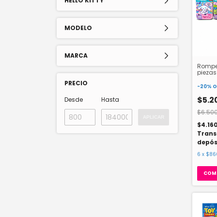
HELLO KITTY
MODELO
MARCA
Rompe
piezas
kitty 
PRECIO
-
20
%
O
$5.2
Desde
Hasta
$6.500
APLICAR
$4.16
Trans
depós
6
x
$86
COM