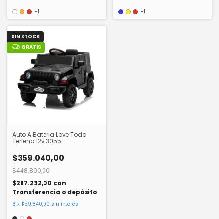
+1
+1
SIN STOCK
GRATIS
Auto A Bateria Love Todo
Terreno 12v 3055
$359.040,00
$448.800,00
$287.232,00
con
Transferencia o depósito
6
x
$59.840,00
sin interés