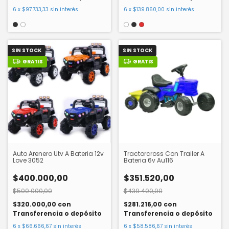
6
x
$97.733,33
sin interés
6
x
$139.860,00
sin interés
SIN STOCK
SIN STOCK
GRATIS
GRATIS
Auto Arenero Utv A Bateria 12v
Tractorcross Con Trailer A
Love 3052
Bateria 6v Au116
$400.000,00
$351.520,00
$500.000,00
$439.400,00
$320.000,00
con
$281.216,00
con
Transferencia o depósito
Transferencia o depósito
6
x
$66.666,67
sin interés
6
x
$58.586,67
sin interés