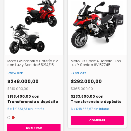
Moto GP Infantil a Batería 6V
Moto Gs Sport A Bateria Con
con Luz y Sonido 65214/15
Luz Y Sonido 6V 57745
-
20
%
OFF
-
20
%
OFF
$248.000,00
$292.000,00
$310.000,00
$365.000,00
$198.400,00
con
$233.600,00
con
Transferencia o depósito
Transferencia o depósito
6
x
$41.333,33
sin interés
6
x
$48.666,67
sin interés
COMPRAR