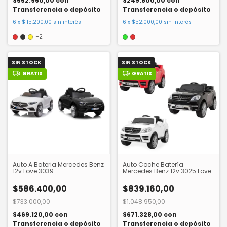
$552.960,00
con
$249.600,00
con
Transferencia o depósito
Transferencia o depósito
6
x
$115.200,00
sin interés
6
x
$52.000,00
sin interés
+2
SIN STOCK
SIN STOCK
GRATIS
GRATIS
Auto A Bateria Mercedes Benz
Auto Coche Batería
12v Love 3039
Mercedes Benz 12v 3025 Love
$586.400,00
$839.160,00
$733.000,00
$1.048.950,00
$469.120,00
con
$671.328,00
con
Transferencia o depósito
Transferencia o depósito