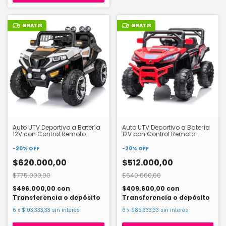
GRATIS
GRATIS
Auto UTV Deportivo a Batería
Auto UTV Deportivo a Batería
12V con Control Remoto
12V con Control Remoto
56293
56281
-
20
%
OFF
-
20
%
OFF
$620.000,00
$512.000,00
$775.000,00
$640.000,00
$496.000,00
con
$409.600,00
con
Transferencia o depósito
Transferencia o depósito
6
x
$103.333,33
sin interés
6
x
$85.333,33
sin interés