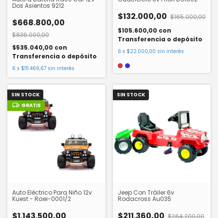
Dos Asientos 9212
$132.000,00
$165.000,00
$668.800,00
$105.600,00
con
$836.000,00
Transferencia o depósito
$535.040,00
con
6
x
$22.000,00
sin interés
Transferencia o depósito
6
x
$111.466,67
sin interés
SIN STOCK
SIN STOCK
GRATIS
Auto Eléctrico Para Niño 12v
Jeep Con Tráiler 6v
Kuest - Raei-0001/2
Rodacross Au035
$1.143.500,00
$211.360,00
$264.200,00