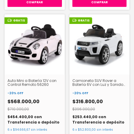
GRATIS
GRATIS
Auto Mini a Batería 12V con
Camioneta SUV Rover a
Control Remoto 56260
Batería 6V con Luz y Sonido
56241
-
20
%
OFF
-
20
%
OFF
$568.000,00
$316.800,00
$710.000,00
$396.000,00
$454.400,00
con
$253.440,00
con
Transferencia o depósito
Transferencia o depósito
6
x
$94.666,67
sin interés
6
x
$52.800,00
sin interés