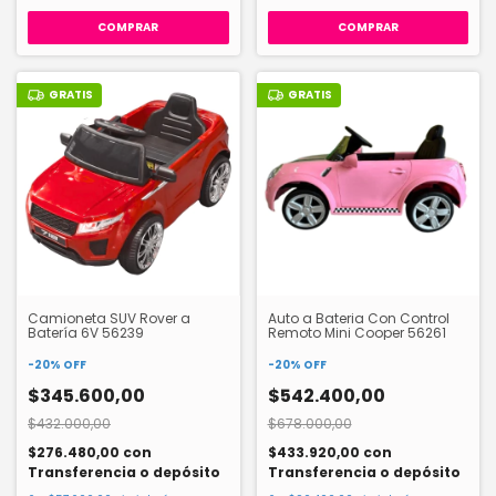
GRATIS
GRATIS
Camioneta SUV Rover a
Auto a Bateria Con Control
Batería 6V 56239
Remoto Mini Cooper 56261
-
20
%
OFF
-
20
%
OFF
$345.600,00
$542.400,00
$432.000,00
$678.000,00
$276.480,00
con
$433.920,00
con
Transferencia o depósito
Transferencia o depósito