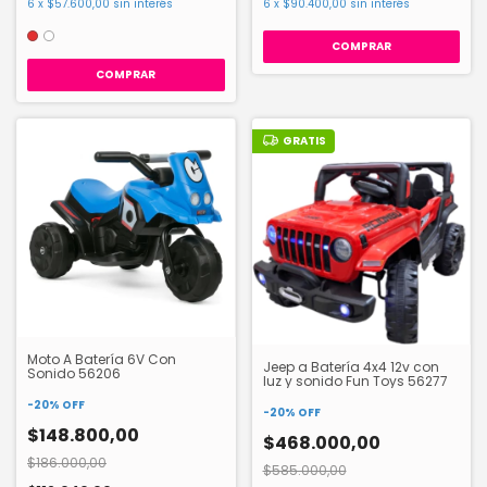
6
x
$57.600,00
sin interés
6
x
$90.400,00
sin interés
COMPRAR
GRATIS
Moto A Batería 6V Con
Jeep a Batería 4x4 12v con
Sonido 56206
luz y sonido Fun Toys 56277
-
20
%
OFF
-
20
%
OFF
$148.800,00
$468.000,00
$186.000,00
$585.000,00