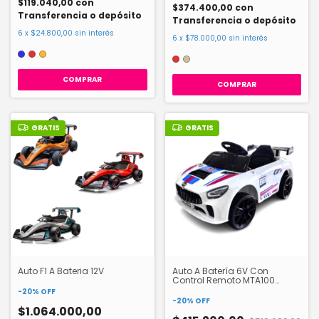
$119.040,00
con
$374.400,00
con
Transferencia o depósito
Transferencia o depósito
6
x
$24.800,00
sin interés
6
x
$78.000,00
sin interés
COMPRAR
COMPRAR
GRATIS
GRATIS
Auto F1 A Bateria 12V
Auto A Batería 6V Con
Control Remoto MTA100
Bipokids
-
20
%
OFF
-
20
%
OFF
$1.064.000,00