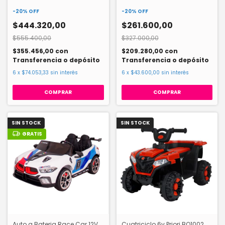
-
20
%
OFF
-
20
%
OFF
$444.320,00
$261.600,00
$555.400,00
$327.000,00
$355.456,00
con
$209.280,00
con
Transferencia o depósito
Transferencia o depósito
6
x
$74.053,33
sin interés
6
x
$43.600,00
sin interés
COMPRAR
COMPRAR
SIN STOCK
SIN STOCK
GRATIS
Auto a Bateria Race Car 12V
Cuatriciclo 6v Priori BO1002