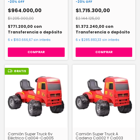
-
20
%
OFF
-
20
%
OFF
$964.000,00
$1.715.300,00
$1.205.000,00
$2.144.125,00
$771.200,00
con
$1.372.240,00
con
Transferencia o depósito
Transferencia o depósito
6
x
$160.666,67
sin interés
6
x
$285.883,33
sin interés
GRATIS
Camión Super Truck 6v
Camión Super Truck A
Eléctrico Ca004-Ca005
Cadena Ca002 Y Ca003