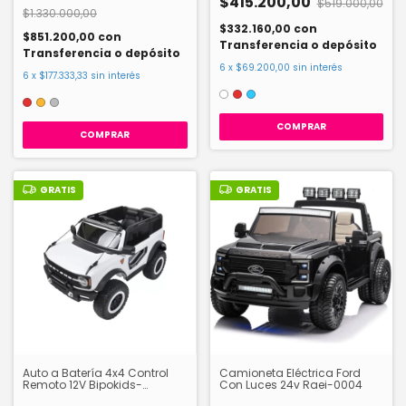
$415.200,00
$519.000,00
$1.330.000,00
$332.160,00
con
$851.200,00
con
Transferencia o depósito
Transferencia o depósito
6
x
$69.200,00
sin interés
6
x
$177.333,33
sin interés
COMPRAR
COMPRAR
GRATIS
GRATIS
Auto a Batería 4x4 Control
Camioneta Eléctrica Ford
Remoto 12V Bipokids-
Con Luces 24v Raei-0004
Mab2500