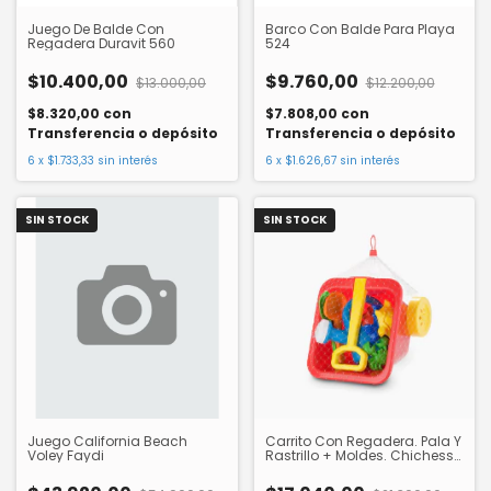
Juego De Balde Con
Barco Con Balde Para Playa
Regadera Duravit 560
524
$10.400,00
$9.760,00
$13.000,00
$12.200,00
$8.320,00
con
$7.808,00
con
Transferencia o depósito
Transferencia o depósito
6
x
$1.733,33
sin interés
6
x
$1.626,67
sin interés
SIN STOCK
SIN STOCK
Juego California Beach
Carrito Con Regadera. Pala Y
Voley Faydi
Rastrillo + Moldes. Chichess
- Art 910