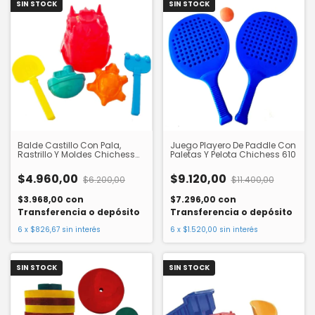
SIN STOCK
SIN STOCK
Balde Castillo Con Pala,
Juego Playero De Paddle Con
Rastrillo Y Moldes Chichess
Paletas Y Pelota Chichess 610
390
$4.960,00
$9.120,00
$6.200,00
$11.400,00
$3.968,00
con
$7.296,00
con
Transferencia o depósito
Transferencia o depósito
6
x
$826,67
sin interés
6
x
$1.520,00
sin interés
SIN STOCK
SIN STOCK