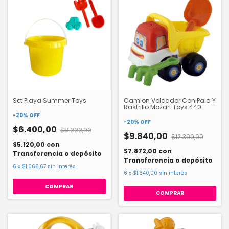
Set Playa Summer Toys
Camion Volcador Con Pala Y
Rastrillo Mozart Toys 440
-
20
%
OFF
-
20
%
OFF
$6.400,00
$8.000,00
$9.840,00
$12.300,00
$5.120,00
con
$7.872,00
con
Transferencia o depósito
Transferencia o depósito
6
x
$1.066,67
sin interés
6
x
$1.640,00
sin interés