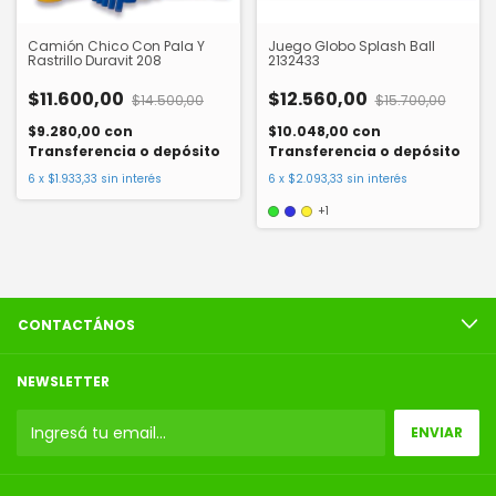
Camión Chico Con Pala Y
Juego Globo Splash Ball
Rastrillo Duravit 208
2132433
$11.600,00
$12.560,00
$14.500,00
$15.700,00
$9.280,00
con
$10.048,00
con
Transferencia o depósito
Transferencia o depósito
6
x
$1.933,33
sin interés
6
x
$2.093,33
sin interés
+1
CONTACTÁNOS
NEWSLETTER