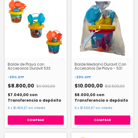
Balde de Playa con
Balde Mediano Duravit Con
Accesorios Duravit 533
Accesorios De Playa - 531
-
20
%
OFF
-
20
%
OFF
$8.800,00
$10.000,00
$11.000,00
$12.500,00
$7.040,00
con
$8.000,00
con
Transferencia o depósito
Transferencia o depósito
6
x
$1.466,67
sin interés
6
x
$1.666,67
sin interés
COMPRAR