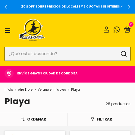
20%OFF SOBRE PRECIOS DE LOCALES Y 6 CUOTAS SIN INTERÉS ⚡️
0
ENVÍOS GRATIS CIUDAD DE CÓRDOBA
Inicio
>
Aire Libre
>
Verano e Inflables
>
Playa
Playa
28 productos
ORDENAR
FILTRAR