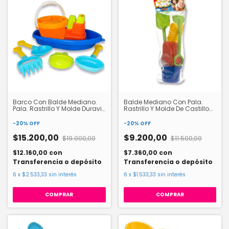
Barco Con Balde Mediano.
Balde Mediano Con Pala.
Pala. Rastrillo Y Molde Duravit
Rastrillo Y Molde De Castillo
524
Duravit 529
-
20
%
OFF
-
20
%
OFF
$15.200,00
$9.200,00
$19.000,00
$11.500,00
$12.160,00
con
$7.360,00
con
Transferencia o depósito
Transferencia o depósito
6
x
$2.533,33
sin interés
6
x
$1.533,33
sin interés