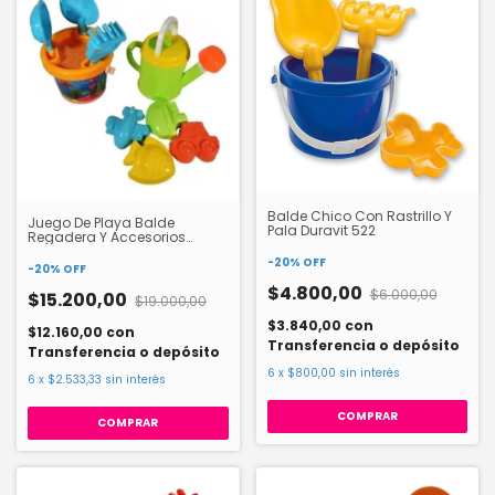
Balde Chico Con Rastrillo Y
Juego De Playa Balde
Pala Duravit 522
Regadera Y Accesorios
Duravit 545
-
20
%
OFF
-
20
%
OFF
$4.800,00
$6.000,00
$15.200,00
$19.000,00
$3.840,00
con
$12.160,00
con
Transferencia o depósito
Transferencia o depósito
6
x
$800,00
sin interés
6
x
$2.533,33
sin interés