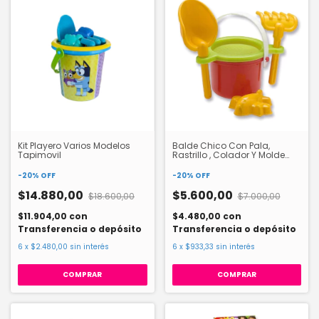
Kit Playero Varios Modelos
Balde Chico Con Pala,
Tapimovil
Rastrillo , Colador Y Molde
Duravit 523
-
20
%
OFF
-
20
%
OFF
$14.880,00
$5.600,00
$18.600,00
$7.000,00
$11.904,00
con
$4.480,00
con
Transferencia o depósito
Transferencia o depósito
6
x
$2.480,00
sin interés
6
x
$933,33
sin interés
COMPRAR