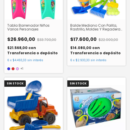
Tabla Barrenador Niños
Balde Mediano Con Palita,
Varios Personajes
Rastrillo, Moldes Y Regadera
Duravit 542
$26.960,00
$17.600,00
$33.700,00
$22.000,00
$21.568,00
con
$14.080,00
con
Transferencia o depósito
Transferencia o depósito
6
x
$4.493,33
sin interés
6
x
$2.933,33
sin interés
+1
SIN STOCK
SIN STOCK