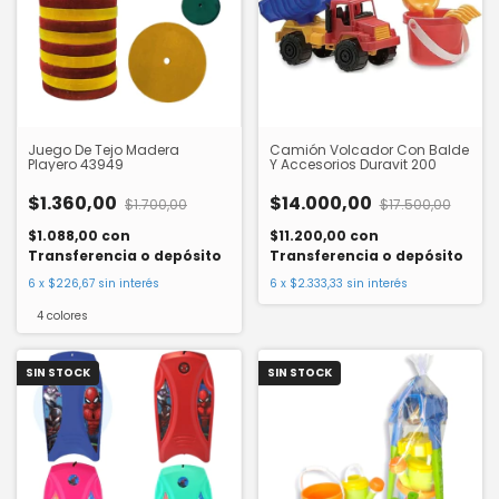
Juego De Tejo Madera
Camión Volcador Con Balde
Playero 43949
Y Accesorios Duravit 200
$1.360,00
$14.000,00
$1.700,00
$17.500,00
$1.088,00
con
$11.200,00
con
Transferencia o depósito
Transferencia o depósito
6
x
$226,67
sin interés
6
x
$2.333,33
sin interés
4 colores
SIN STOCK
SIN STOCK