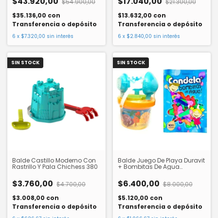
$43.920,00
$17.040,00
$54.900,00
$21.300,00
$35.136,00
con
$13.632,00
con
Transferencia o depósito
Transferencia o depósito
6
x
$7.320,00
sin interés
6
x
$2.840,00
sin interés
SIN STOCK
SIN STOCK
Balde Castillo Moderno Con
Balde Juego De Playa Duravit
Rastrillo Y Pala Chichess 380
+ Bombitas De Agua
Candela
$3.760,00
$6.400,00
$4.700,00
$8.000,00
$3.008,00
con
$5.120,00
con
Transferencia o depósito
Transferencia o depósito