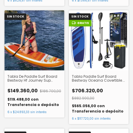
6
x
$626,67
sin interés
6
x
$1.066,67
sin interés
SIN STOCK
SIN STOCK
GRATIS
Tabla De Paddle Surf Board
Tabla Paddle Surf Board
Bestway Hf Journey Sup
Bestway Oceana Covertible.
Inflable. 65349
65350
$149.360,00
$706.320,00
$186.700,00
$882.900,00
$119.488,00
con
Transferencia o depósito
$565.056,00
con
Transferencia o depósito
6
x
$24.893,33
sin interés
6
x
$117.720,00
sin interés