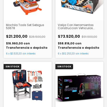
Mochila Tools Set Sebigus
Valija Con Herramientas
53678
Construccion Vehiculos
Hape E3038
$21.200,00
$73.520,00
$26.500,00
$91.900,00
$16.960,00
con
$58.816,00
con
Transferencia o depósito
Transferencia o depósito
6
x
$3.533,33
sin interés
6
x
$12.253,33
sin interés
SIN STOCK
SIN STOCK