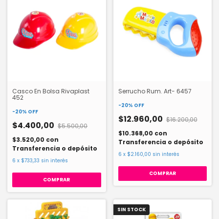
Casco En Bolsa Rivaplast
Serrucho Rum. Art- 6457
452
-
20
%
OFF
-
20
%
OFF
$12.960,00
$16.200,00
$4.400,00
$5.500,00
$10.368,00
con
$3.520,00
con
Transferencia o depósito
Transferencia o depósito
6
x
$2.160,00
sin interés
6
x
$733,33
sin interés
SIN STOCK