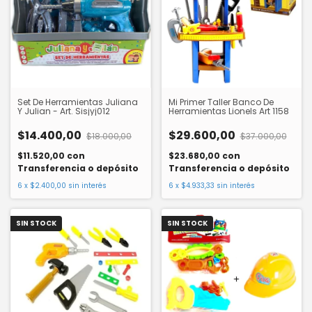
Set De Herramientas Juliana
Mi Primer Taller Banco De
Y Julian - Art. Sisjyj012
Herramientas Lionels Art 1158
$14.400,00
$29.600,00
$18.000,00
$37.000,00
$11.520,00
con
$23.680,00
con
Transferencia o depósito
Transferencia o depósito
6
x
$2.400,00
sin interés
6
x
$4.933,33
sin interés
SIN STOCK
SIN STOCK