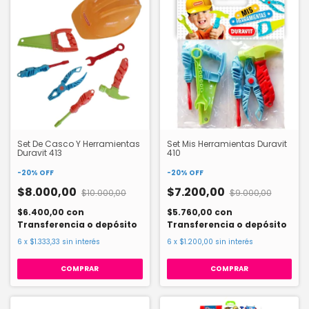
Set De Casco Y Herramientas
Set Mis Herramientas Duravit
Duravit 413
410
-
20
%
OFF
-
20
%
OFF
$8.000,00
$7.200,00
$10.000,00
$9.000,00
$6.400,00
con
$5.760,00
con
Transferencia o depósito
Transferencia o depósito
6
x
$1.333,33
sin interés
6
x
$1.200,00
sin interés