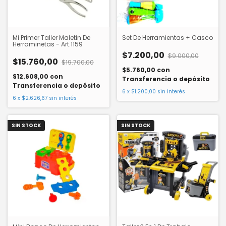
Mi Primer Taller Maletin De
Set De Herramientas + Casco
Herraminetas - Art.1159
$7.200,00
$9.000,00
$15.760,00
$19.700,00
$5.760,00
con
$12.608,00
con
Transferencia o depósito
Transferencia o depósito
6
x
$1.200,00
sin interés
6
x
$2.626,67
sin interés
SIN STOCK
SIN STOCK