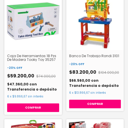
Caja De Herramientas 18 Pzs
Banco De Trabajo Rondi 3101
De Madera Tooky Toy 35257
-
20
%
OFF
-
20
%
OFF
$83.200,00
$104.000,00
$59.200,00
$74.000,00
$66.560,00
con
$47.360,00
con
Transferencia o depósito
Transferencia o depósito
6
x
$13.866,67
sin interés
6
x
$9.866,67
sin interés