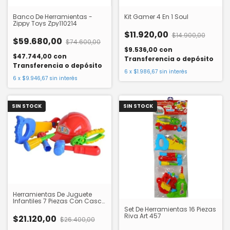
Banco De Herramientas -
Kit Gamer 4 En 1 Soul
Zippy Toys Zpy110214
$11.920,00
$14.900,00
$59.680,00
$74.600,00
$9.536,00
con
$47.744,00
con
Transferencia o depósito
Transferencia o depósito
6
x
$1.986,67
sin interés
6
x
$9.946,67
sin interés
SIN STOCK
SIN STOCK
Herramientas De Juguete
Infantiles 7 Piezas Con Casco
Rivaplast 455
Set De Herramientas 16 Piezas
Riva Art 457
$21.120,00
$26.400,00