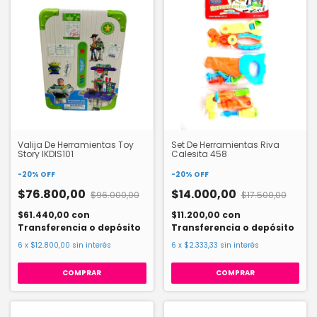
Valija De Herramientas Toy
Set De Herramientas Riva
Story IKDIS101
Calesita 458
-
20
%
OFF
-
20
%
OFF
$76.800,00
$14.000,00
$96.000,00
$17.500,00
$61.440,00
con
$11.200,00
con
Transferencia o depósito
Transferencia o depósito
6
x
$12.800,00
sin interés
6
x
$2.333,33
sin interés