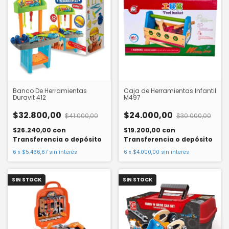
Banco De Herramientas
Caja de Herramientas Infantil
Duravit 412
M497
$32.800,00
$24.000,00
$41.000,00
$30.000,00
$26.240,00
con
$19.200,00
con
Transferencia o depósito
Transferencia o depósito
6
x
$5.466,67
sin interés
6
x
$4.000,00
sin interés
SIN STOCK
SIN STOCK