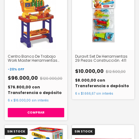
Centro Banco De Trabajo
Duravit Set De Herramientas
Work Master Herramientas
29 Piezas Construcción. 411
Rondi. 3116
-
20
%
OFF
$10.000,00
$12.500,00
$96.000,00
$120.000,00
$8.000,00
con
Transferencia o depósito
$76.800,00
con
Transferencia o depósito
6
x
$1.666,67
sin interés
6
x
$16.000,00
sin interés
SIN STOCK
SIN STOCK