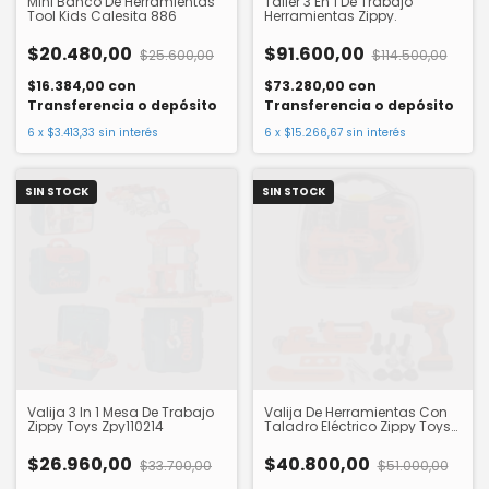
Mini Banco De Herramientas
Taller 3 En 1 De Trabajo
Tool Kids Calesita 886
Herramientas Zippy.
$20.480,00
$91.600,00
$25.600,00
$114.500,00
$16.384,00
con
$73.280,00
con
Transferencia o depósito
Transferencia o depósito
6
x
$3.413,33
sin interés
6
x
$15.266,67
sin interés
SIN STOCK
SIN STOCK
Valija 3 In 1 Mesa De Trabajo
Valija De Herramientas Con
Zippy Toys Zpy110214
Taladro Eléctrico Zippy Toys
Zpy110213
$26.960,00
$40.800,00
$33.700,00
$51.000,00