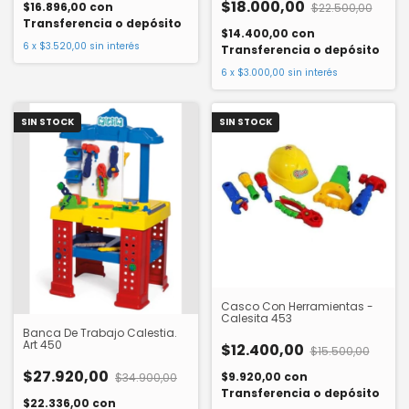
$18.000,00
$16.896,00
con
$22.500,00
Transferencia o depósito
$14.400,00
con
6
x
$3.520,00
sin interés
Transferencia o depósito
6
x
$3.000,00
sin interés
SIN STOCK
SIN STOCK
Casco Con Herramientas -
Calesita 453
Banca De Trabajo Calestia.
Art 450
$12.400,00
$15.500,00
$27.920,00
$9.920,00
con
$34.900,00
Transferencia o depósito
$22.336,00
con