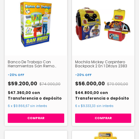
Banco De Trabajo Con
Mochila Mickey Carpintero
Herramientas San Remo
Backpack 2 En 1 Ditoys 2383
136801 Marplast
-
20
%
OFF
-
20
%
OFF
$59.200,00
$56.000,00
$74.000,00
$70.000,00
$47.360,00
con
$44.800,00
con
Transferencia o depósito
Transferencia o depósito
6
x
$9.866,67
sin interés
6
x
$9.333,33
sin interés