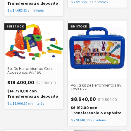
6
x
$2.066,67
sin interés
Transferencia o depósito
6
x
$4.653,33
sin interés
SIN STOCK
SIN STOCK
Set De Herramientas Con
Accesorios. Art 456
$18.400,00
$23.000,00
Valija Kit De Herramientas Irv
Toys 0273
$14.720,00
con
Transferencia o depósito
$8.640,00
$10.800,00
6
x
$3.066,67
sin interés
$6.912,00
con
Transferencia o depósito
6
x
$1.440,00
sin interés