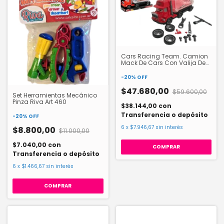
Cars Racing Team. Camion
Mack De Cars Con Valija De
Herramientas Ditoys 1632
-
20
%
OFF
$47.680,00
$59.600,00
Set Herramientas Mecánico
Pinza Riva Art 460
$38.144,00
con
Transferencia o depósito
-
20
%
OFF
6
x
$7.946,67
sin interés
$8.800,00
$11.000,00
$7.040,00
con
Transferencia o depósito
6
x
$1.466,67
sin interés