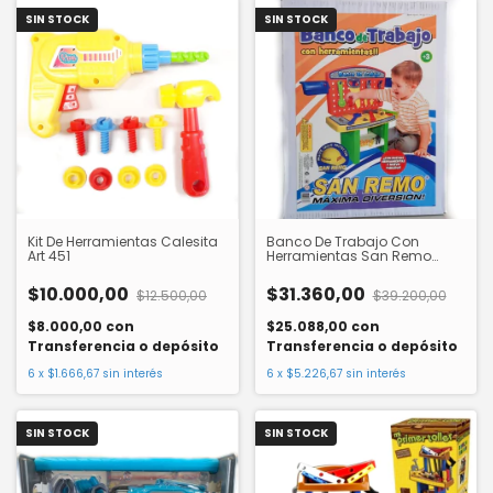
SIN STOCK
SIN STOCK
Kit De Herramientas Calesita
Banco De Trabajo Con
Art 451
Herramientas San Remo
55999
$10.000,00
$31.360,00
$12.500,00
$39.200,00
$8.000,00
con
$25.088,00
con
Transferencia o depósito
Transferencia o depósito
6
x
$1.666,67
sin interés
6
x
$5.226,67
sin interés
SIN STOCK
SIN STOCK