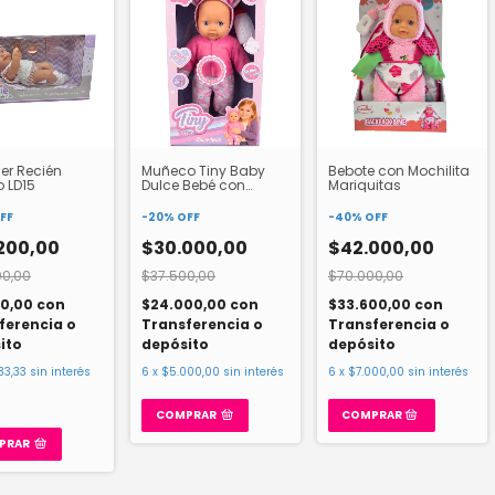
mer Recién
Muñeco Tiny Baby
Bebote con Mochilita
 LD15
Dulce Bebé con
Mariquitas
Sonido 56589
FF
-
20
%
OFF
-
40
%
OFF
200,00
$30.000,00
$42.000,00
00,00
$37.500,00
$70.000,00
60,00
con
$24.000,00
con
$33.600,00
con
ferencia o
Transferencia o
Transferencia o
ito
depósito
depósito
33,33
sin interés
6
x
$5.000,00
sin interés
6
x
$7.000,00
sin interés
COMPRAR
PRAR