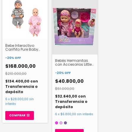
Bebe Interactivo
Cariñito Pure Baby
Alive RD4877
-
20
%
OFF
Bebés Hermanitas
con Accesorios Little
$168.000,00
Dolphie DL25
-
20
%
OFF
$210.000,00
$40.800,00
$134.400,00
con
Transferencia o
$51.000,00
depósito
$32.640,00
con
6
x
$28.000,00
sin
Transferencia o
interés
depósito
6
x
$6.800,00
sin interés
COMPRAR