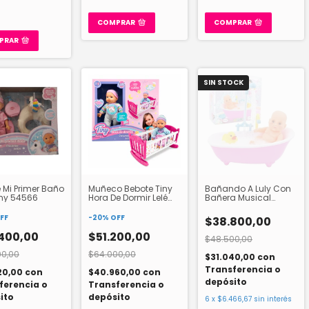
COMPRAR
COMPRAR
PRAR
SIN STOCK
 Mi Primer Baño
Muñeco Bebote Tiny
Bañando A Luly Con
iny 54566
Hora De Dormir Lelé
Bañera Musical
54568
Ditoys 155
FF
-
20
%
OFF
$38.800,00
400,00
$51.200,00
$48.500,00
00,00
$64.000,00
$31.040,00
con
Transferencia o
20,00
con
$40.960,00
con
depósito
ferencia o
Transferencia o
ito
depósito
6
x
$6.466,67
sin interés