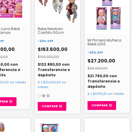
 Luna Bebé
Bebe Newborn
ijamas
Cariñito 50cm
Mi Primera Muñeca
FF
-
20
%
OFF
Bebé LD03
000,00
$153.600,00
-
20
%
OFF
0,00
$192.000,00
$27.200,00
00,00
con
$122.880,00
con
$34.000,00
ferencia o
Transferencia o
ito
depósito
$21.760,00
con
Transferencia o
500,00
sin interés
6
x
$25.600,00
sin
depósito
interés
6
x
$4.533,33
sin interés
PRAR
COMPRAR
COMPRAR