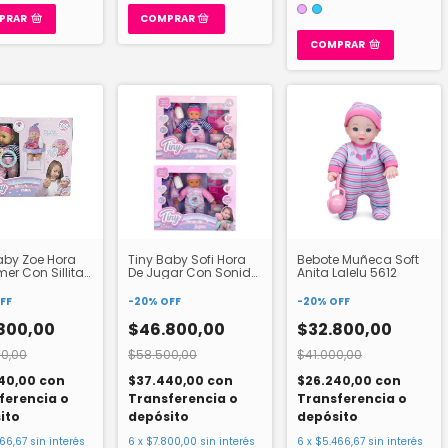
PRAR
COMPRAR
aby Zoe Hora
Tiny Baby Sofi Hora
Bebote Muñeca Soft
er Con Sillita
De Jugar Con Sonido
Anita Lalelu 5612
sorios
53731
FF
-
20
%
OFF
-
20
%
OFF
800,00
$46.800,00
$32.800,00
0,00
$58.500,00
$41.000,00
40,00
con
$37.440,00
con
$26.240,00
con
ferencia o
Transferencia o
Transferencia o
ito
depósito
depósito
66,67
sin interés
6
x
$7.800,00
sin interés
6
x
$5.466,67
sin interés