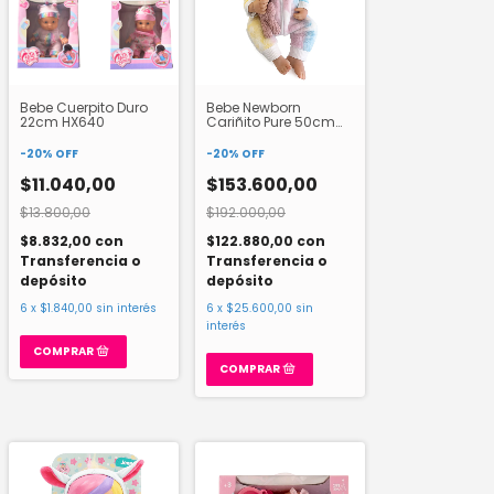
Bebe Cuerpito Duro
Bebe Newborn
22cm HX640
Cariñito Pure 50cm
QM24017
-
20
%
OFF
-
20
%
OFF
$11.040,00
$153.600,00
$13.800,00
$192.000,00
$8.832,00
con
$122.880,00
con
Transferencia o
Transferencia o
depósito
depósito
6
x
$1.840,00
sin interés
6
x
$25.600,00
sin
interés