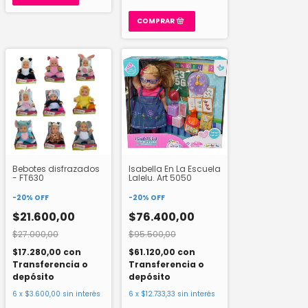
Bebotes disfrazados
Isabella En La Escuela
- FT630
Lalelu. Art 5050
-
20
%
OFF
-
20
%
OFF
$21.600,00
$76.400,00
$27.000,00
$95.500,00
$17.280,00
con
$61.120,00
con
Transferencia o
Transferencia o
depósito
depósito
6
x
$3.600,00
sin interés
6
x
$12.733,33
sin interés