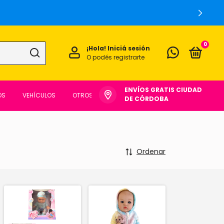
0
¡Hola!
Iniciá sesión
O podés registrarte
ENVÍOS GRATIS CIUDAD
OS
VEHÍCULOS
OTROS
DE CÓRDOBA
Ordenar