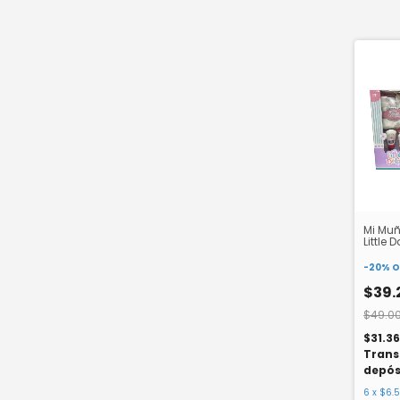
Mi Mu
Little 
-
20
%
O
$39.
$49.0
$31.3
Trans
depós
6
x
$6.5