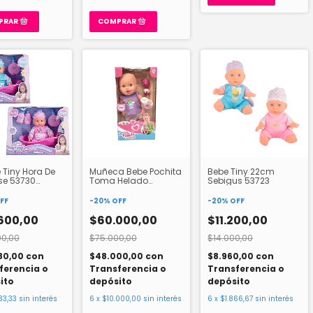
 Tiny Hora De
Muñeca Bebe Pochita
Bebe Tiny 22cm
se 53730
Toma Helado
Sebigus 53723
us
Interactiva Lalelu 1541
FF
-
20
%
OFF
-
20
%
OFF
600,00
$60.000,00
$11.200,00
00,00
$75.000,00
$14.000,00
80,00
con
$48.000,00
con
$8.960,00
con
ferencia o
Transferencia o
Transferencia o
ito
depósito
depósito
33,33
sin interés
6
x
$10.000,00
sin interés
6
x
$1.866,67
sin interés