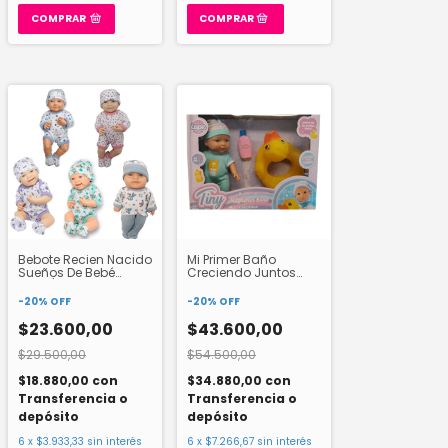
COMPRAR
Bebote Recien Nacido
Mi Primer Baño
Sueños De Bebé
Creciendo Juntos
3060/3070 Rg
Lupe
Plasticos
-
20
%
OFF
-
20
%
OFF
$23.600,00
$43.600,00
$29.500,00
$54.500,00
$18.880,00
con
$34.880,00
con
Transferencia o
Transferencia o
depósito
depósito
6
x
$3.933,33
sin interés
6
x
$7.266,67
sin interés