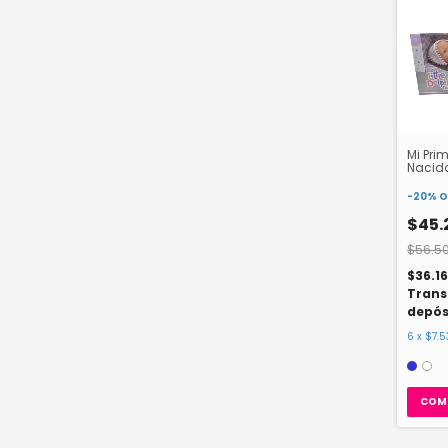
Mi Pri
Nacido
-
20
%
O
$45.
$56.5
$36.1
Trans
depós
6
x
$7.5
COM