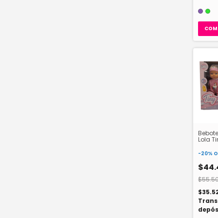
COM
Bebote
Lola T
-
20
%
O
$44.
$55.5
$35.5
Trans
depós