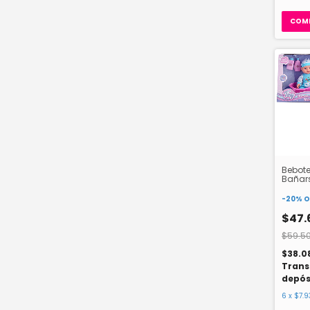
Bebote
Bañar
Sebig
-
20
%
O
$47.
$59.5
$38.0
Trans
depós
6
x
$7.9