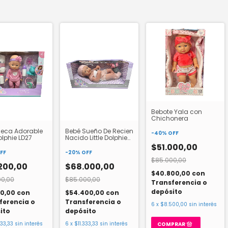
Bebote Yala con
Chichonera
ñeca Adorable
Bebé Sueño De Recien
-
40
%
OFF
Dolphie LD27
Nacido Little Dolphie
LD33
$51.000,00
FF
-
20
%
OFF
$85.000,00
200,00
$68.000,00
$40.800,00
con
00,00
$85.000,00
Transferencia o
depósito
60,00
con
$54.400,00
con
ferencia o
Transferencia o
6
x
$8.500,00
sin interés
ito
depósito
33,33
sin interés
6
x
$11.333,33
sin interés