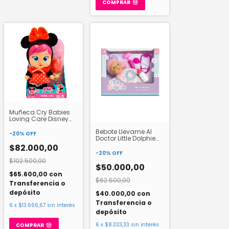
COMPRAR
Muñeca Cry Babies
Loving Care Disney
Wabro
Bebote Llevame Al
-
20
%
OFF
Doctor Little Dolphie
LD14
$82.000,00
-
20
%
OFF
$102.500,00
$50.000,00
$65.600,00
con
$62.500,00
Transferencia o
depósito
$40.000,00
con
Transferencia o
6
x
$13.666,67
sin interés
depósito
6
x
$8.333,33
sin interés
COMPRAR