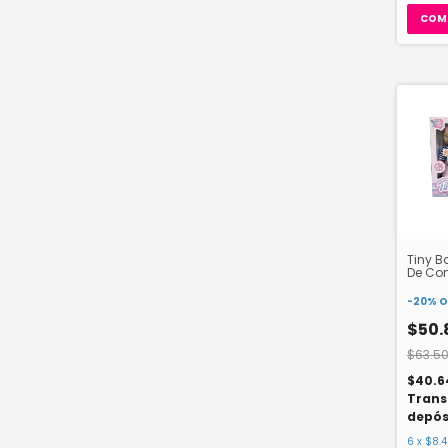
COM
Tiny B
De Com
Y Acce
-
20
%
O
$50.
$63.50
$40.6
Trans
depós
6
x
$8.4