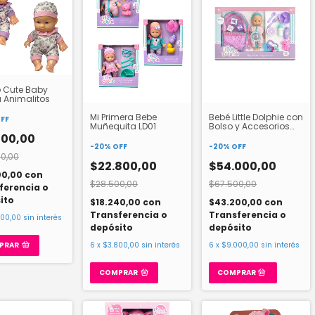
 Cute Baby
 Animalitos
Mi Primera Bebe
Bebé Little Dolphie con
FF
Muñequita LD01
Bolso y Accesorios
LD06
000,00
-
20
%
OFF
-
20
%
OFF
0,00
$22.800,00
$54.000,00
00,00
con
$28.500,00
$67.500,00
ferencia o
ito
$18.240,00
con
$43.200,00
con
Transferencia o
Transferencia o
500,00
sin interés
depósito
depósito
6
x
$3.800,00
sin interés
6
x
$9.000,00
sin interés
PRAR
COMPRAR