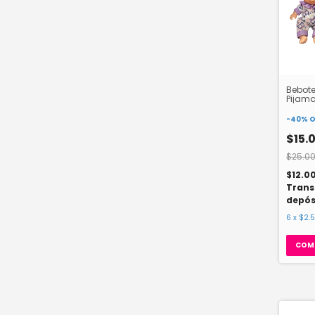
Bebote
Pijama
-
40
%
O
$15.
$25.00
$12.0
Trans
depós
6
x
$2.
COM