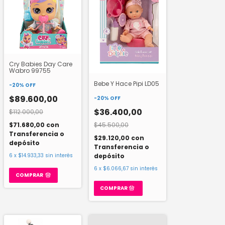
Cry Babies Day Care
Wabro 99755
Bebe Y Hace Pipi LD05
-
20
%
OFF
$89.600,00
-
20
%
OFF
$36.400,00
$112.000,00
$45.500,00
$71.680,00
con
Transferencia o
$29.120,00
con
depósito
Transferencia o
depósito
6
x
$14.933,33
sin interés
6
x
$6.066,67
sin interés
COMPRAR