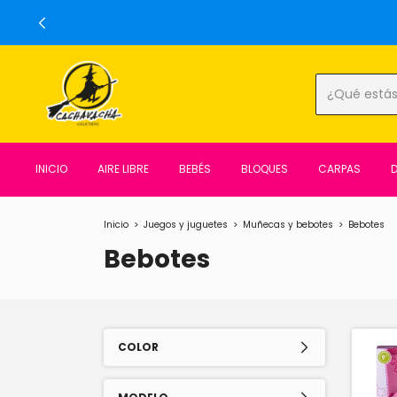
INICIO
AIRE LIBRE
BEBÉS
BLOQUES
CARPAS
Inicio
>
Juegos y juguetes
>
Muñecas y bebotes
>
Bebotes
Bebotes
COLOR