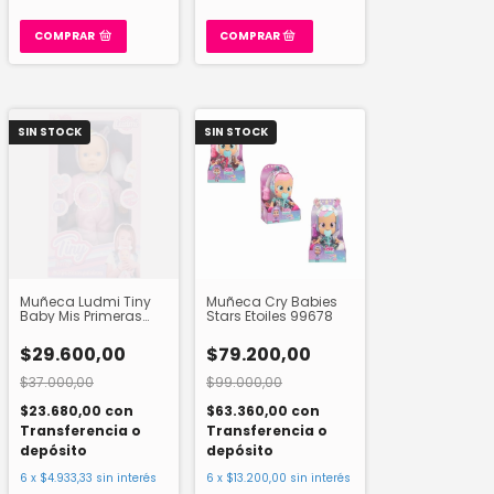
COMPRAR
SIN STOCK
SIN STOCK
Muñeca Ludmi Tiny
Muñeca Cry Babies
Baby Mis Primeras
Stars Etoiles 99678
Palabras 55790
$29.600,00
$79.200,00
$37.000,00
$99.000,00
$23.680,00
con
$63.360,00
con
Transferencia o
Transferencia o
depósito
depósito
6
x
$4.933,33
sin interés
6
x
$13.200,00
sin interés