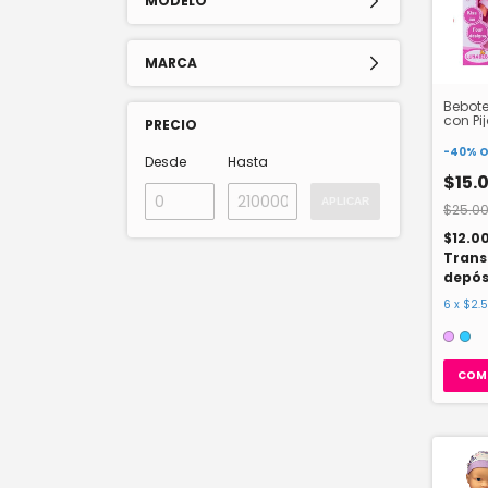
MODELO
MARCA
Bebote
con P
PRECIO
-
40
%
O
Desde
Hasta
$15.
APLICAR
$25.00
$12.0
Trans
depós
6
x
$2.
COM