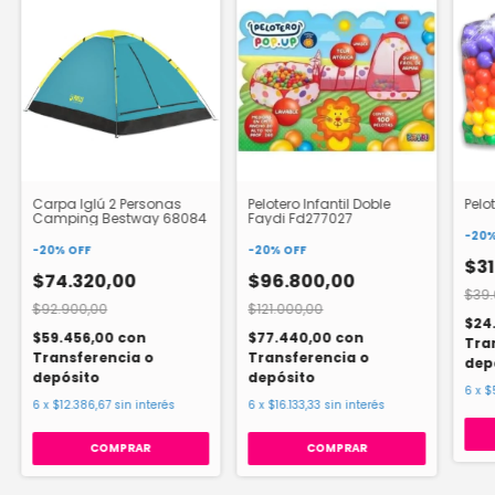
Carpa Iglú 2 Personas
Pelotero Infantil Doble
Pelo
Camping Bestway 68084
Faydi Fd277027
-
20
-
20
%
OFF
-
20
%
OFF
$31
$74.320,00
$96.800,00
$39.
$92.900,00
$121.000,00
$24
$59.456,00
con
$77.440,00
con
Tra
Transferencia o
Transferencia o
dep
depósito
depósito
6
x
$
6
x
$12.386,67
sin interés
6
x
$16.133,33
sin interés
COMPRAR