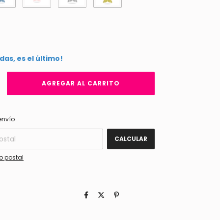
rdas, es el último!
CAMBIAR CP
 CP:
envío
CALCULAR
o postal