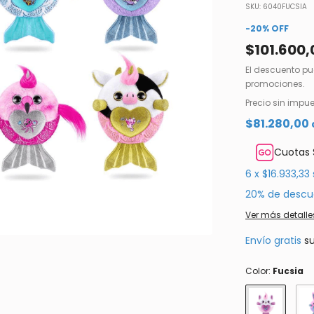
SKU:
6040FUCSIA
-
20
%
OFF
$101.600,
El descuento pu
promociones.
Precio sin impu
$81.280,00
Cuotas 
6
x
$16.933,33
20% de descu
Ver más detalle
Envío gratis
s
Color:
Fucsia