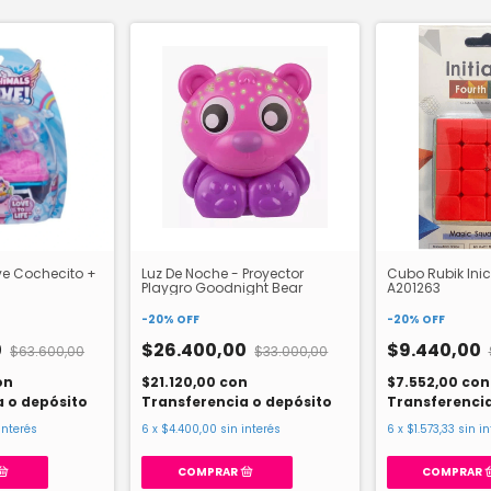
ve Cochecito +
Luz De Noche - Proyector
Cubo Rubik Inic
Playgro Goodnight Bear
A201263
-
20
%
OFF
-
20
%
OFF
0
$26.400,00
$9.440,00
$63.600,00
$33.000,00
on
$21.120,00
con
$7.552,00
con
a o depósito
Transferencia o depósito
Transferencia
interés
6
x
$4.400,00
sin interés
6
x
$1.573,33
sin in