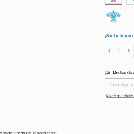
¡No te lo pie
Entregas para el
Medios de 
No sé mi códig
a amiga y más de 35 sorpresas!