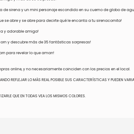
la de sirena y un mini personaje escondido en su cuerno de globo de ag
 se abre y se abre para decirte qué le encanta a tu sirenacornita!
eva y adorable amiga!
dcorn y descubre más de 35 fantásticas sorpresas!
orn para revelar lo que aman!
mpras online, y no necesariamente coinciden con los precios en el local.
TANDO REFLEJAR LO MÁS REAL POSIBLE SUS CARACTERÍSTICAS Y PUEDEN VARI
IZARLE QUE EN TODAS VEA LOS MISMOS COLORES.