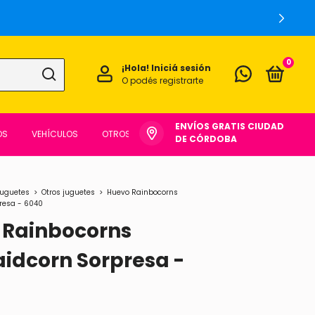
0
¡Hola!
Iniciá sesión
O podés registrarte
ENVÍOS GRATIS CIUDAD
OS
VEHÍCULOS
OTROS
DE CÓRDOBA
juguetes
>
Otros juguetes
>
Huevo Rainbocorns
resa - 6040
 Rainbocorns
idcorn Sorpresa -