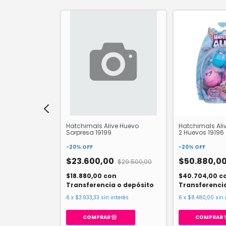
saurio Bubble
Hatchimals Alive Huevo
Hatchimals Ali
bro
Sorpresa 19199
2 Huevos 19196
-
20
%
OFF
-
20
%
OFF
0
$23.600,00
$50.880,0
$17.000,00
$29.500,00
on
$18.880,00
con
$40.704,00
c
a o depósito
Transferencia o depósito
Transferenci
interés
6
x
$3.933,33
sin interés
6
x
$8.480,00
sin 