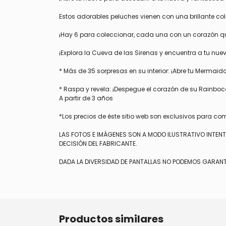
Estos adorables peluches vienen con una brillante co
¡Hay 6 para coleccionar, cada una con un corazón que
¡Explora la Cueva de las Sirenas y encuentra a tu nu
* Más de 35 sorpresas en su interior: ¡Abre tu Mermai
* Raspa y revela: ¡Despegue el corazón de su Rainboc
A partir de 3 años
*Los precios de éste sitio web son exclusivos para co
LAS FOTOS E IMÁGENES SON A MODO ILUSTRATIVO INTEN
DECISIÓN DEL FABRICANTE.
DADA LA DIVERSIDAD DE PANTALLAS NO PODEMOS GARANT
Productos similares