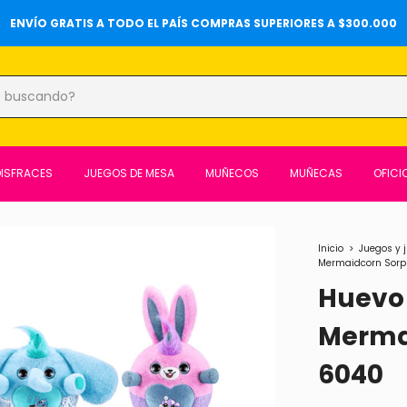
20%OFF SOBRE PRECIOS DE LOCALES Y 6 CUOTAS SIN INTERÉS ⚡️
DISFRACES
JUEGOS DE MESA
MUÑECOS
MUÑECAS
OFICI
Inicio
>
Juegos y 
Mermaidcorn Sorp
Huevo
Merma
6040