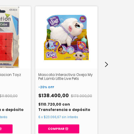
iacion Toyz
Mascota Interactiva Oveja My
Kit DiSeño Lam
Pet Lamb Little Live Pets
Flamingo Room
-
20
%
OFF
-
20
%
OFF
$138.400,00
$11.800,00
$173.000,00
$34.400,0
$110.720,00
con
$27.520,00
co
 o depósito
Transferencia o depósito
Transferencia
terés
6
x
$23.066,67
sin interés
6
x
$5.733,33
sin i