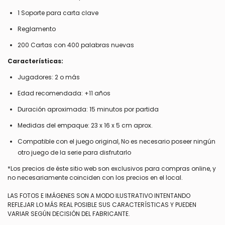
1 Soporte para carta clave
Reglamento
200 Cartas con 400 palabras nuevas
Características:
Jugadores: 2 o más
Edad recomendada: +11 años
Duración aproximada: 15 minutos por partida
Medidas del empaque: 23 x 16 x 5 cm aprox.
Compatible con el juego original, No es necesario poseer ningún
otro juego de la serie para disfrutarlo
*Los precios de éste sitio web son exclusivos para compras online, y
no necesariamente coinciden con los precios en el local.
LAS FOTOS E IMÁGENES SON A MODO ILUSTRATIVO INTENTANDO
REFLEJAR LO MÁS REAL POSIBLE SUS CARACTERÍSTICAS Y PUEDEN
VARIAR SEGÚN DECISIÓN DEL FABRICANTE.