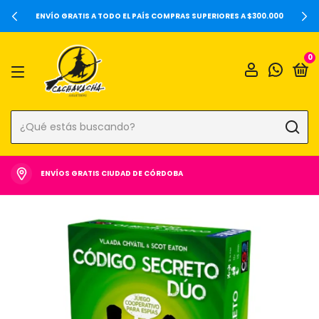
20%OFF SOBRE PRECIOS DE LOCALES Y 6 CUOTAS SIN INTERÉS ⚡️
0
ENVÍOS GRATIS CIUDAD DE CÓRDOBA