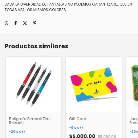
DADA LA DIVERSIDAD DE PANTALLAS NO PODEMOS GARANTIZARLE QUE EN
TODAS VEA LOS MISMOS COLORES.
Productos similares
Boligrafo Simball Ziro
Gift Card
Jueg
Retractil
Pum
-
0
%
OFF
-
20
%
OFF
-
20
$5.000,00
$5.000,00