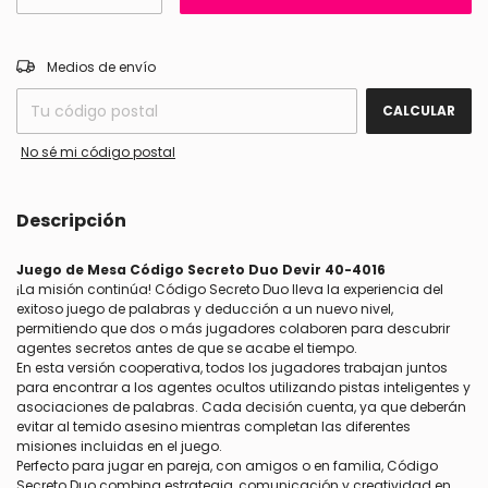
CAMBIAR CP
Entregas para el CP:
Medios de envío
CALCULAR
No sé mi código postal
Descripción
Juego de Mesa Código Secreto Duo Devir 40-4016
¡La misión continúa! Código Secreto Duo lleva la experiencia del
exitoso juego de palabras y deducción a un nuevo nivel,
permitiendo que dos o más jugadores colaboren para descubrir
agentes secretos antes de que se acabe el tiempo.
En esta versión cooperativa, todos los jugadores trabajan juntos
para encontrar a los agentes ocultos utilizando pistas inteligentes y
asociaciones de palabras. Cada decisión cuenta, ya que deberán
evitar al temido asesino mientras completan las diferentes
misiones incluidas en el juego.
Perfecto para jugar en pareja, con amigos o en familia, Código
Secreto Duo combina estrategia, comunicación y creatividad en