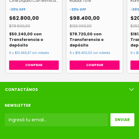
Cine Dígalo Con Mímica
Ruibal 7019
Rond
Ruibal
-
20
%
OFF
-
20
%
OFF
-
20
$62.800,00
$98.400,00
$20
$78.500,00
$123.000,00
$252
$50.240,00
con
$78.720,00
con
$16
Transferencia o
Transferencia o
Tra
depósito
depósito
dep
6
x
$10.466,67
sin interés
6
x
$16.400,00
sin interés
6
x
$
CONTACTÁNOS
NEWSLETTER