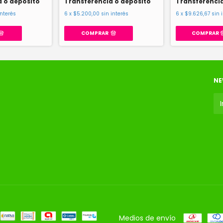
a o depósito
Transferencia o depósito
Transferencia
interés
6
x
$5.200,00
sin interés
6
x
$9.626,67
sin 
COMPRAR
NE
Medios de envío