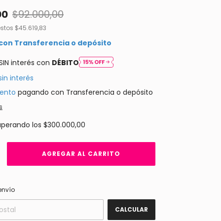
00
$92.000,00
estos
$45.619,83
con
Transferencia o depósito
SIN interés con
DÉBITO
sin interés
ento
pagando con Transferencia o depósito
s
uperando los
$300.000,00
CAMBIAR CP
 CP:
envío
CALCULAR