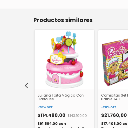
Productos similares
lam Juguete
Juliana Torta Mágica Con
Comiditas Set P
do. 640
Carrousel
Barbie. 140
-
20
%
OFF
-
20
%
OFF
0
$114.480,00
$21.760,00
$49.500,00
$143.100,00
n
$91.584,00
con
$17.408,00
co