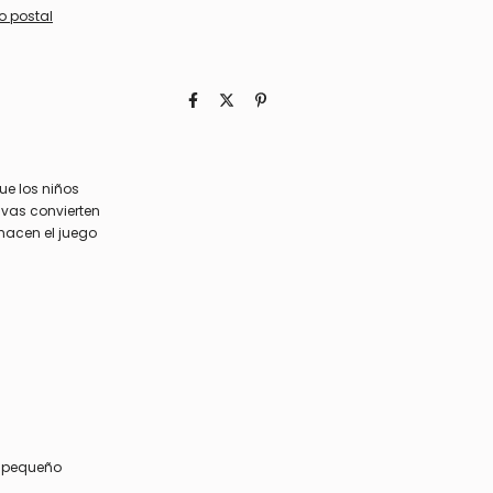
o postal
que los niños
ivas convierten
 hacen el juego
l pequeño