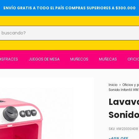
20%OFF SOBRE PRECIOS DE LOCALES Y 6 CUOTAS SIN INTERÉS ⚡️
DISFRACES
JUEGOS DE MESA
MUÑECOS
MUÑECAS
OFICI
Inicio
>
Oficios y 
Sonido Infantil H
Lavava
Sonido
SKU:
HW23030408
-
40
%
OFF