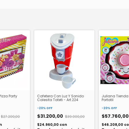
izza Party
Cafetera Con Luz Y Sonido
Juliana Tienda
Calesita Tateti - Art.224
Portatil
-
20
%
OFF
-
20
%
OFF
$31.200,00
$57.760,0
$27.200,00
$39.000,00
n
$24.960,00
con
$46.208,00
co