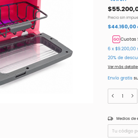
$55.200,
Precio sin impu
$44.160,00
Cuotas 
6
x
$9.200,00
20% de descu
Ver más detalle
Envío gratis
s
Entregas para el
Medios de 