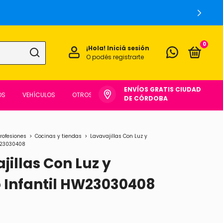
0
¡Hola!
Iniciá sesión
O podés registrarte
ENVÍOS GRATIS CIUDAD
OS
VEHÍCULOS
OTROS
DE CÓRDOBA
profesiones
>
Cocinas y tiendas
>
Lavavajillas Con Luz y
W23030408
jillas Con Luz y
 Infantil HW23030408