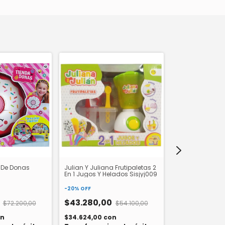
 De Donas
Julian Y Juliana Frutipaletas 2
Set Juego De Ma
En 1 Jugos Y Helados Sisjyj009
Bandeja 619
-
20
%
OFF
-
20
%
OFF
0
$43.280,00
$72.200,00
$54.100,00
$10.000,00
n
$34.624,00
con
$8.000,00
con