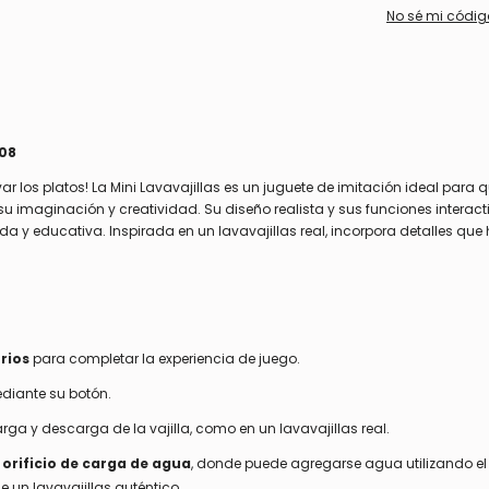
No sé mi códig
408
ar los platos! La Mini Lavavajillas es un juguete de imitación ideal para 
u imaginación y creatividad. Su diseño realista y sus funciones interact
 y educativa. Inspirada en un lavavajillas real, incorpora detalles que
rios
para completar la experiencia de juego.
ediante su botón.
carga y descarga de la vajilla, como en un lavavajillas real.
n
orificio de carga de agua
, donde puede agregarse agua utilizando e
e un lavavajillas auténtico.