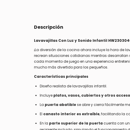
Descripción
Lavavajillas Con Luz y Sonido Infantil HW23030
¡La diversión de la cocina ahora incluye la hora de lav
recrean situaciones cotidianas mientras desarrollan s
cada momento de juego en una experiencia entretenida
mucho más divertido para los pequeños.
Características principales
Diseño realista de lavavajillas infantil.
Incluye
platos, vasos, cubiertos y otros acceso
La
puerta abatible
se abre y cierra fácilmente m
El
canasto interior es extraíble
, facilitando la 
En la
parte superior de la puerta
cuenta con u
recipiente incluido, simulando el funcionamiento d