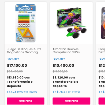
Juego De Bloques 15 Pzs
Armatron Flexibles
Bloq
Magneticos Geomag
Competicion 31 Pzs
Piez
Supercolor Panels
Bloques
Magn
-
30
%
OFF
-
20
%
OFF
-
20
$17.100,00
$10.400,00
$12
$24.400,00
$13.000,00
$15.
$13.680,00
con
$8.320,00
con
$10
Transferencia o
Transferencia o
Tra
depósito
depósito
dep
6
x
$2.850,00
sin interés
6
x
$1.733,33
sin interés
6
x
$