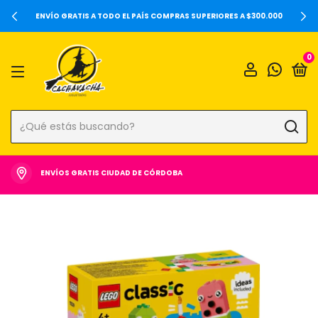
20%OFF SOBRE PRECIOS DE LOCALES Y 6 CUOTAS SIN INTERÉS ⚡️
0
ENVÍOS GRATIS CIUDAD DE CÓRDOBA