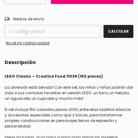
CAMBIAR CP
Entregas para el CP:
Medios de envío
CALCULAR
No sé mi código postal
Descripción
LEGO Classic – Creative Food 11039 (150 piezas)
¡La diversión está servida! Con este set, los niños y niñas podrán dar
vida a sus comidas favoritas en versión LEGO: un taco, un helado,
un aguacate, un cupcake ¡y mucho más!
El set incluye 150 coloridas piezas LEGO, entre ellas ladrillos básicos
y accesorios especiales como ojos y bocas, para transformar
simples construcciones en personajes llenos de expresión y
personalidad.
Ideas incluidas: guía paso a paso para armar los modelos