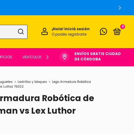
0
¡Hola!
Iniciá sesión
O podés registrarte
ENVÍOS GRATIS CIUDAD
FICIOS
VEHÍCULOS
OTROS
DE CÓRDOBA
juguetes
>
Ladrillos y bloques
>
Lego Armadura Robótica
x Luthor 76302
Armadura Robótica de
an vs Lex Luthor