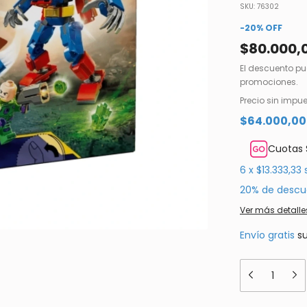
SKU:
76302
-
20
%
OFF
$80.000,
El descuento pu
promociones.
Precio sin impu
$64.000,0
Cuotas 
6
x
$13.333,33
20% de descu
Ver más detalle
Envío gratis
s