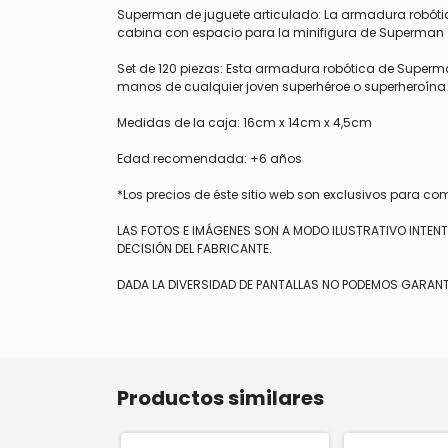
Superman de juguete articulado: La armadura robótica
cabina con espacio para la minifigura de Superman
Set de 120 piezas: Esta armadura robótica de Superm
manos de cualquier joven superhéroe o superheroína
Medidas de la caja: 16cm x 14cm x 4,5cm
Edad recomendada: +6 años
*Los precios de éste sitio web son exclusivos para co
LAS FOTOS E IMÁGENES SON A MODO ILUSTRATIVO INTEN
DECISIÓN DEL FABRICANTE.
DADA LA DIVERSIDAD DE PANTALLAS NO PODEMOS GARANT
Productos similares