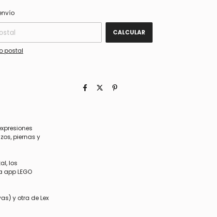
CAMBIAR CP
 CP:
envío
CALCULAR
o postal
expresiones
zos, piernas y
l, los
va app LEGO
as) y otra de Lex