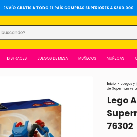
20%OFF SOBRE PRECIOS DE LOCALES Y 6 CUOTAS SIN INTERÉS ⚡️
DISFRACES
JUEGOS DE MESA
MUÑECOS
MUÑECAS
O
Inicio
>
Juegos y 
de Superman vs Le
Lego 
Superm
76302