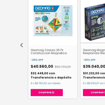
tas Magic Space
Geomag Classic 35 Pz
Geomag Magne
Construccion Magnetica
Resplandor Re
-
20
%
OFF
-
20
%
OFF
0
$40.560,00
$39.040,0
$37.500,00
$50.700,00
on
$32.448,00
con
$31.232,00
co
a o depósito
Transferencia o depósito
Transferenci
 interés
6
x
$6.760,00
sin interés
6
x
$6.506,67
sin 