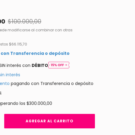
00
$100.000,00
ede modificarse al combinar con otras
estos
$66.115,70
0
con
Transferencia o depósito
SIN interés con
DÉBITO
sin interés
ento
pagando con Transferencia o depósito
s
uperando los
$300.000,00