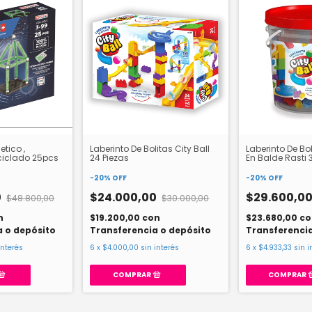
tico ,
Laberinto De Bolitas City Ball
Laberinto De Bol
ciclado 25pcs
24 Piezas
En Balde Rasti 
-
20
%
OFF
-
20
%
OFF
0
$24.000,00
$29.600,0
$48.800,00
$30.000,00
n
$19.200,00
con
$23.680,00
co
a o depósito
Transferencia o depósito
Transferencia
interés
6
x
$4.000,00
sin interés
6
x
$4.933,33
sin i