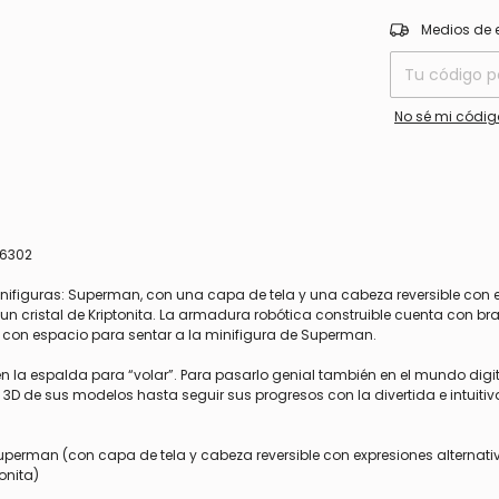
Entregas para el
Medios de 
No sé mi códig
76302
ifiguras: Superman, con una capa de tela y una cabeza reversible con 
 un cristal de Kriptonita. La armadura robótica construible cuenta con bra
a con espacio para sentar a la minifigura de Superman.
n la espalda para “volar”. Para pasarlo genial también en el mundo digita
 3D de sus modelos hasta seguir sus progresos con la divertida e intuiti
Superman (con capa de tela y cabeza reversible con expresiones alternativ
onita)