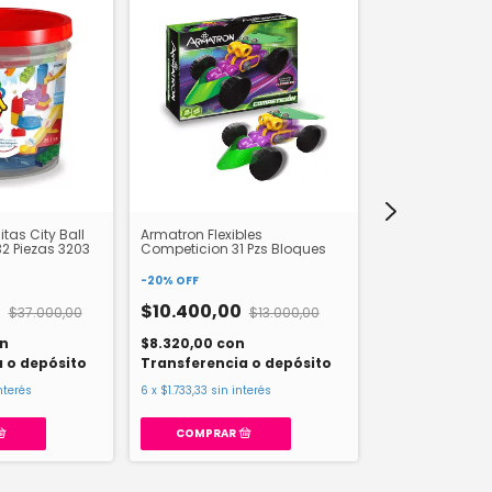
itas City Ball
Armatron Flexibles
Camiones Para
32 Piezas 3203
Competicion 31 Pzs Bloques
Bloques De Enc
-
20
%
OFF
-
20
%
OFF
0
$10.400,00
$37.000,00
$13.000,00
$10.160,00
n
$8.320,00
con
$8.128,00
con
 o depósito
Transferencia o depósito
Transferencia
nterés
6
x
$1.733,33
sin interés
6
x
$1.693,33
sin in
COMPRAR