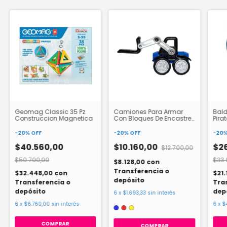
Geomag Classic 35 Pz
Camiones Para Armar
Bald
Construccion Magnetica
Con Bloques De Encastre
Pira
Magnetic
-
20
%
OFF
-
20
%
OFF
-
20
$40.560,00
$10.160,00
$2
$12.700,00
$50.700,00
$33.
$8.128,00
con
Transferencia o
$32.448,00
con
$21
depósito
Transferencia o
Tra
depósito
dep
6
x
$1.693,33
sin interés
6
x
$6.760,00
sin interés
6
x
$
COMPRAR