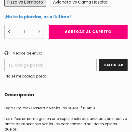
Pizza vs Bombero
Avioneta vs Cama Hospital
¡No te lo pierdas, es el último!
CAMBIAR CP
Entregas para el CP:
Medios de envío
CALCULAR
No sé mi código postal
Descripción
Lego City Pack Carrera 2 Vehículos 60458 / 60459
Los niños se sumergen en una experiencia de construcción creativa
antes de alinear sus vehículos para tomar la salida en épicos
duelos