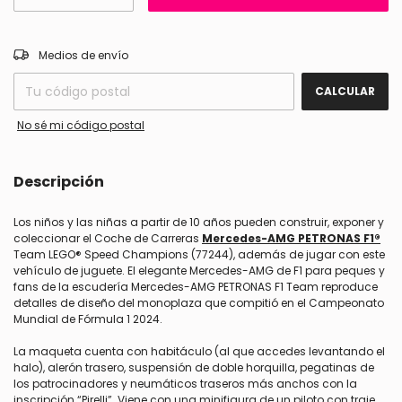
CAMBIAR CP
Entregas para el CP:
Medios de envío
CALCULAR
No sé mi código postal
Descripción
Los niños y las niñas a partir de 10 años pueden construir, exponer y
coleccionar el Coche de Carreras
Mercedes-AMG PETRONAS F1®
Team LEGO® Speed Champions (77244), además de jugar con este
vehículo de juguete. El elegante Mercedes-AMG de F1 para peques y
fans de la escudería Mercedes-AMG PETRONAS F1 Team reproduce
detalles de diseño del monoplaza que compitió en el Campeonato
Mundial de Fórmula 1 2024.
La maqueta cuenta con habitáculo (al que accedes levantando el
halo), alerón trasero, suspensión de doble horquilla, pegatinas de
los patrocinadores y neumáticos traseros más anchos con la
inscripción “Pirelli”. Viene con una minifigura de un piloto con traje