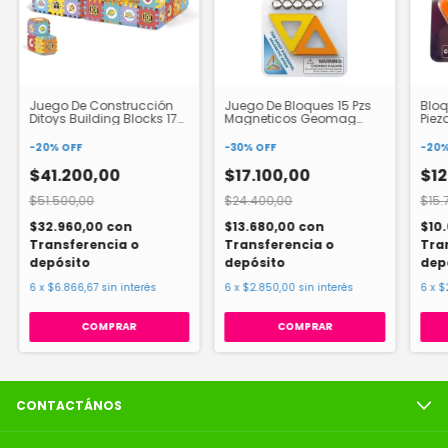
Juego De Construcción
Juego De Bloques 15 Pzs
Bloq
Ditoys Building Blocks 178
Magneticos Geomag
Piez
Piezas 2568
Supercolor Panels
Magn
-
20
%
OFF
-
30
%
OFF
-
20
$41.200,00
$17.100,00
$12
$51.500,00
$24.400,00
$15.
$32.960,00
con
$13.680,00
con
$10
Transferencia o
Transferencia o
Tra
depósito
depósito
dep
6
x
$6.866,67
sin interés
6
x
$2.850,00
sin interés
6
x
$
CONTACTÁNOS