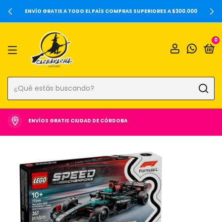
20%OFF SOBRE PRECIOS DE LOCALES Y 6 CUOTAS SIN INTERÉS ⚡️
0
ENVÍOS GRATIS CIUDAD DE CÓRDOBA