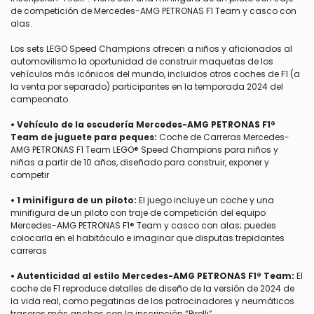
de competición de Mercedes-AMG PETRONAS F1 Team y casco con
alas.
Los sets LEGO Speed Champions ofrecen a niños y aficionados al
automovilismo la oportunidad de construir maquetas de los
vehículos más icónicos del mundo, incluidos otros coches de F1 (a
la venta por separado) participantes en la temporada 2024 del
campeonato.
• Vehículo de la escudería Mercedes-AMG PETRONAS F1®
Team de juguete para peques:
Coche de Carreras Mercedes-
AMG PETRONAS F1 Team LEGO® Speed Champions para niños y
niñas a partir de 10 años, diseñado para construir, exponer y
competir
• 1 minifigura de un piloto:
El juego incluye un coche y una
minifigura de un piloto con traje de competición del equipo
Mercedes-AMG PETRONAS F1® Team y casco con alas; puedes
colocarla en el habitáculo e imaginar que disputas trepidantes
carreras
• Autenticidad al estilo Mercedes-AMG PETRONAS F1® Team:
El
coche de F1 reproduce detalles de diseño de la versión de 2024 de
la vida real, como pegatinas de los patrocinadores y neumáticos
traseros más anchos con la inscripción “Pirelli”