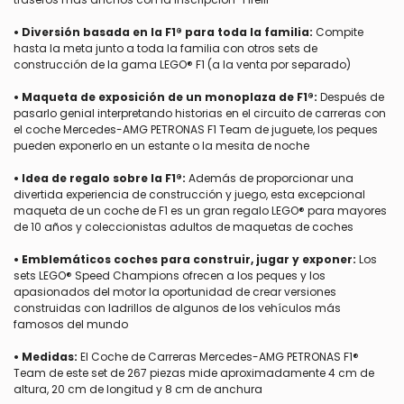
• Diversión basada en la F1® para toda la familia:
Compite
hasta la meta junto a toda la familia con otros sets de
construcción de la gama LEGO® F1 (a la venta por separado)
• Maqueta de exposición de un monoplaza de F1®:
Después de
pasarlo genial interpretando historias en el circuito de carreras con
el coche Mercedes-AMG PETRONAS F1 Team de juguete, los peques
pueden exponerlo en un estante o la mesita de noche
• Idea de regalo sobre la F1®:
Además de proporcionar una
divertida experiencia de construcción y juego, esta excepcional
maqueta de un coche de F1 es un gran regalo LEGO® para mayores
de 10 años y coleccionistas adultos de maquetas de coches
• Emblemáticos coches para construir, jugar y exponer:
Los
sets LEGO® Speed Champions ofrecen a los peques y los
apasionados del motor la oportunidad de crear versiones
construidas con ladrillos de algunos de los vehículos más
famosos del mundo
• Medidas:
El Coche de Carreras Mercedes-AMG PETRONAS F1®
Team de este set de 267 piezas mide aproximadamente 4 cm de
altura, 20 cm de longitud y 8 cm de anchura