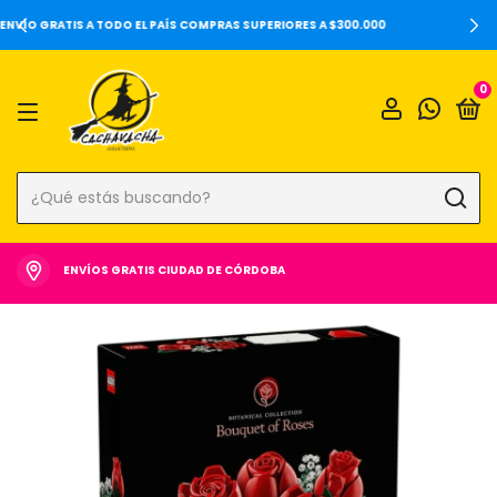
20%OFF SOBRE PRECIOS DE LOCALES Y 6 CUOTAS SIN INTERÉS ⚡️
0
ENVÍOS GRATIS CIUDAD DE CÓRDOBA