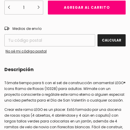
CAMBIAR CP
Entregas para el CP:
Medios de envío
CALCULAR
No sé mi código postal
Descripción
Tómate tiempo para ti con el set de construcción ornamental LEGO®
Icons Ramo de Rosas (10328) para adultos. Mímate con un
proyecto consciente o regálale este ramo eterno a alguien especial:
una idea perfecta para el Día de San Valentín o cualquier ocasión.
Crear este ramo LEGO es un placer. Está formado por una docena
de rosas rojas (4 abiertas, 4 abriéndose y 4 aún en capullo) con
largos tallos verdes para colocarlas en un jarrón, además de 4
ramitas de velo de novia con florecitas blancas. Fácil de construir,