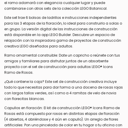
el ramo adornará con elegancia cualquier lugar y puede
combinarse con otros sets de la colección LEGO Botanical.
Este set trae 6 bolsas de ladrillos e instrucciones independientes
para las 3 etapas de la floración, lo ideal para construirlo a solas o
en grupo. La versión digital de las instrucciones de construcción
está disponible en la app LEGO Builder. Descubre un espacio de
relajación con la inspiradora gama de proyectos de construcción
creativa LEGO diseñados para adultos.
Ramo ornamental construible: Date un capricho o reúnete con tus
amigos y familiares para disfrutar juntos de un absorbente
proyecto con el set de construcción para adultos LEGO® Icons
Ramo de Rosas.
¿Qué contiene la caja? Este set de construcción creativa incluye
todo lo que necesitas para dar forma a una docena de rosas rojas
con largos tallos verdes, así como a 4 ramitas de velo de novia
con florecitas blancas.
Capullos en floración: El kit de construcción LEGO® Icons Ramo de
Rosas está compuesto por rosas en distintas etapas de floración
(4 abiertas, 4 abriéndose y 4 aún en capullo). Un arreglo de flores
artificiales: Pon una pincelada de color en tu hogar o tu oficina con