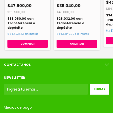
$4
$47.600,00
$35.040,00
$54.
$59.500,00
$43.800,00
$34
$38.080,00
con
$28.032,00
con
Tra
Transferencia o
Transferencia o
dep
depósito
depósito
6
x
$
6
x
$7.933,33
sin interés
6
x
$5.840,00
sin interés
COMPRAR
CONTACTÁNOS
NEWSLETTER
Medios de pago