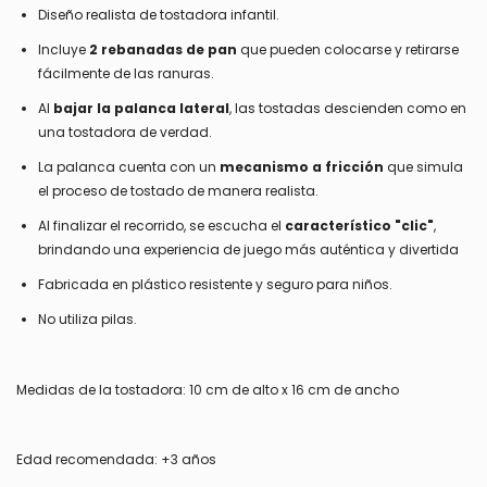
Diseño realista de tostadora infantil.
Incluye
2 rebanadas de pan
que pueden colocarse y retirarse
fácilmente de las ranuras.
Al
bajar la palanca lateral
, las tostadas descienden como en
una tostadora de verdad.
La palanca cuenta con un
mecanismo a fricción
que simula
el proceso de tostado de manera realista.
Al finalizar el recorrido, se escucha el
característico "clic"
,
brindando una experiencia de juego más auténtica y divertida
Fabricada en plástico resistente y seguro para niños.
No utiliza pilas.
Medidas de la tostadora: 10 cm de alto x 16 cm de ancho
Edad recomendada: +3 años