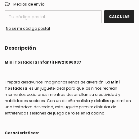
CAMBIAR CP
Entregas para el CP:
Medios de envío
CALCULAR
No sé mi código postal
Descripción
Mini Tostadora Infantil HW21096037
¡Prepara desayunos imaginarios llenos de diversión! La
Mini
Tostadora
es un juguete ideal para que los niños recrean
momentos cotidianos mientras desarrollan su creatividad y
habilidades sociales. Con un diseño realista y detalles que imitan
una tostadora de verdad, este juguete permite disfrutar de
entretenidas sesiones de juego de roles en la cocina.
Caracteristicas: