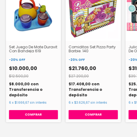
Set Juego De Mate Duravit
Comiditas Set Pizza Party
Juli
Con Bandeja 619
Barbie. 140
De O
SISJ
-
20
%
OFF
-
20
%
OFF
-
20
$10.000,00
$21.760,00
$31
$12.500,00
$27.200,00
$39.
$8.000,00
con
$17.408,00
con
$25
Transferencia o
Transferencia o
Tra
depósito
depósito
dep
6
x
$1.666,67
sin interés
6
x
$3.626,67
sin interés
6
x
$