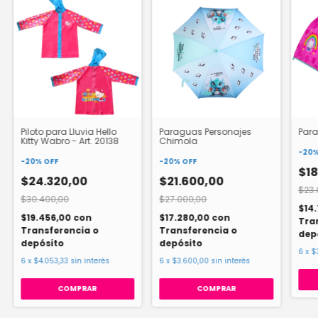
Piloto para Lluvia Hello
Paraguas Personajes
Para
Kitty Wabro - Art. 20138
Chimola
-
20
-
20
%
OFF
-
20
%
OFF
$18
$24.320,00
$21.600,00
$23.
$30.400,00
$27.000,00
$14
$19.456,00
con
$17.280,00
con
Tra
Transferencia o
Transferencia o
dep
depósito
depósito
6
x
$
6
x
$4.053,33
sin interés
6
x
$3.600,00
sin interés
COMPRAR
COMPRAR