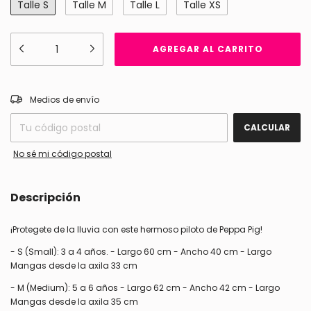
Talle S
Talle M
Talle L
Talle XS
CAMBIAR CP
Entregas para el CP:
Medios de envío
CALCULAR
No sé mi código postal
Descripción
¡Protegete de la lluvia con este hermoso piloto de Peppa Pig!
- S (Small): 3 a 4 años. - Largo 60 cm - Ancho 40 cm - Largo
Mangas desde la axila 33 cm
- M (Medium): 5 a 6 años - Largo 62 cm - Ancho 42 cm - Largo
Mangas desde la axila 35 cm