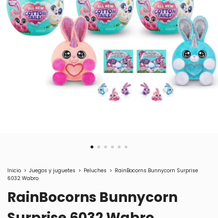
Inicio
>
Juegos y juguetes
>
Peluches
>
RainBocorns Bunnycorn Surprise
6032 Wabro
RainBocorns Bunnycorn
Surprise 6032 Wabro