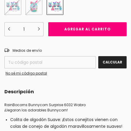
CAMBIAR CP
Entregas para el CP:
Medios de envío
CALCULAR
No sé mi código postal
Descripción
RainBocorns Bunnycorn Surprise 6032 Wabro
¡Llegaron los adorables Bunnycorn!
Colita de algodón Suave: ¡Estos conejitos vienen con
colas de conejo de algodón maravillosamente suaves!