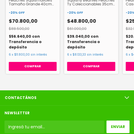
Peluches Squismallows
Squishy Beanies Peluches
Pelu
Tamaño Grande 40cm
Ty Coleccionables 35cm
Cas
87311
27112
Gd0
-
20
%
OFF
-
20
%
OFF
-
20
$70.800,00
$48.800,00
$2
$88.500,00
$61.000,00
$32.
$56.640,00
con
$39.040,00
con
$20
Transferencia o
Transferencia o
Tra
depósito
depósito
dep
6
x
$11.800,00
sin interés
6
x
$8.133,33
sin interés
6
x
$
COMPRAR
COMPRAR
CONTACTÁNOS
NEWSLETTER