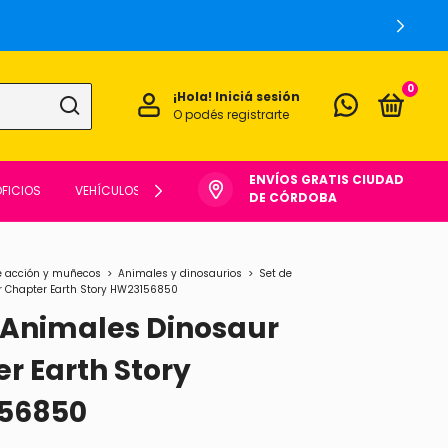
0
¡Hola!
Iniciá sesión
O podés registrarte
ENVÍOS GRATIS CIUDAD
FICIOS
VEHÍCULOS
OTROS
DE CÓRDOBA
e acción y muñecos
>
Animales y dinosaurios
>
Set de
 Chapter Earth Story HW23156850
 Animales Dinosaur
r Earth Story
56850