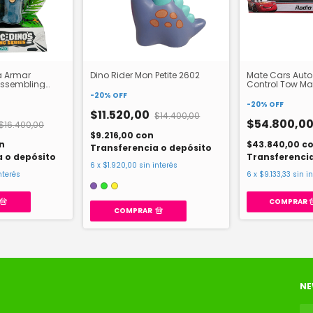
a Armar
Dino Rider Mon Petite 2602
Mate Cars Auto
Assembling
Control Tow Mat
-
20
%
OFF
-
20
%
OFF
$11.520,00
$14.400,00
$54.800,0
$16.400,00
$9.216,00
con
n
$43.840,00
c
Transferencia o depósito
a o depósito
Transferencia
6
x
$1.920,00
sin interés
nterés
6
x
$9.133,33
sin i
COMPRAR
NE