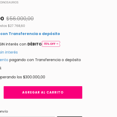
DINOSAURIOS
00
$56.000,00
estos
$27.768,60
0
con
Transferencia o depósito
SIN interés con
DÉBITO
sin interés
ento
pagando con Transferencia o depósito
s
uperando los
$300.000,00
CAMBIAR CP
 CP:
envío