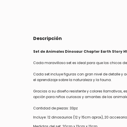
Descripción
Set de Animales Dinosaur Chapter Earth Story 
Cada maravilloso set es ideal para que los chicos 
Cada set incluye figuras con gran nivel de detalle y 
el aprendizaje sobre la naturaleza y la fauna.
Gracias a su diseño resistente y colores llamativos, 
opción para niños curiosos y amantes de los animal
Cantidad de piezas: 33pz
Incluye: 12 dinosaurios (12 y 15cm aprox), 20 accesorios
Medidas del set: 20cm x 13cm x 13cm