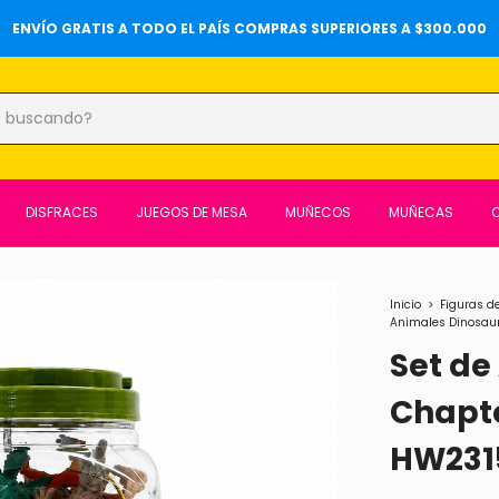
20%OFF SOBRE PRECIOS DE LOCALES Y 6 CUOTAS SIN INTERÉS ⚡️
DISFRACES
JUEGOS DE MESA
MUÑECOS
MUÑECAS
O
Inicio
>
Figuras d
Animales Dinosaur
Set de
Chapte
HW231