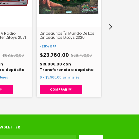
 A Radio
Dinosaurios "El Mundo De Los
Set Del Campo 
er Ditoys 2571
Dinosaurios Ditoys 2320
Caballos Duravi
-
20
%
OFF
-
20
%
OFF
0
$23.760,00
$68.500,00
$29.700,00
$4.000,00
on
$19.008,00
con
$3.200,00
con
 o depósito
Transferencia o depósito
Transferencia
nterés
6
x
$3.960,00
sin interés
6
x
$666,67
sin in
COMPRAR
WSLETTER