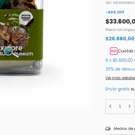
SKU:
HW23156850-
-
40
%
OFF
$33.600,
Precio sin impu
$26.880,0
Cuotas 
6
x
$5.600,00
20% de descu
Ver más detalle
Envío gratis
s
Entregas para el
Medios de 