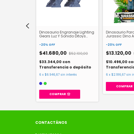
io X Unidad Tio
Dinosaurio Engranaje Lighting
Dinosaurio Par
Gears Luz Y Sonido Ditoys
Jurassic Dino 
2575
Series 2500
-
20
%
OFF
-
20
%
OFF
0
$41.680,00
$13.120,00
$17.500,00
$52.100,00
n
$33.344,00
con
$10.496,00
co
a o depósito
Transferencia o depósito
Transferenci
interés
6
x
$6.946,67
sin interés
6
x
$2.186,67
sin i
COMPRAR
COMPRAR
CONTACTÁNOS