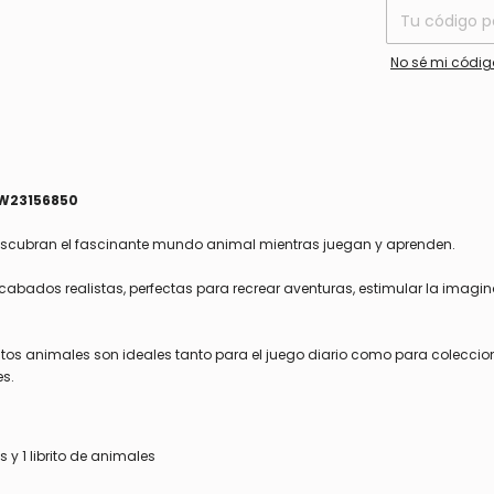
No sé mi códig
HW23156850
descubran el fascinante mundo animal mientras juegan y aprenden.
acabados realistas, perfectas para recrear aventuras, estimular la imagi
estos animales son ideales tanto para el juego diario como para coleccio
es.
 y 1 librito de animales