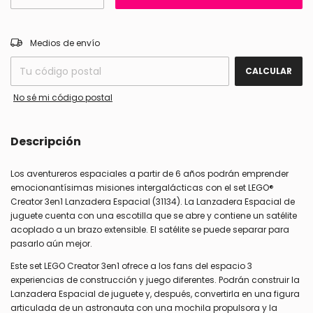
CAMBIAR CP
Entregas para el CP:
Medios de envío
CALCULAR
No sé mi código postal
Descripción
Los aventureros espaciales a partir de 6 años podrán emprender
emocionantísimas misiones intergalácticas con el set LEGO®
Creator 3en1 Lanzadera Espacial (31134). La Lanzadera Espacial de
juguete cuenta con una escotilla que se abre y contiene un satélite
acoplado a un brazo extensible. El satélite se puede separar para
pasarlo aún mejor.
Este set LEGO Creator 3en1 ofrece a los fans del espacio 3
experiencias de construcción y juego diferentes. Podrán construir la
Lanzadera Espacial de juguete y, después, convertirla en una figura
articulada de un astronauta con una mochila propulsora y la