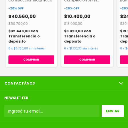
Construccion Magnetica
Competicion 31 Pzs
Ball
Bloques
-
20
%
OFF
-
20
%
OFF
-
20
$40.560,00
$10.400,00
$2
$50.700,00
$13.000,00
$30.
$32.448,00
con
$8.320,00
con
$19
Transferencia o
Transferencia o
Tra
depósito
depósito
dep
6
x
$6.760,00
sin interés
6
x
$1.733,33
sin interés
6
x
$
CONTACTÁNOS
NEWSLETTER