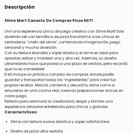
Descripción
Slime Mart Canasto De Compras Pizza 6071
¡Viví una experiencia única de juego creativo con Slime Mart! Este
divertido set con temática de pizza transforma a los chicos en
verdaderos “chefs del slime”, combinando imaginación, juego
sensorial y mucha diversión.
Con su textura blandita y súper elástica, el slime es ideal para
aplastar, estirar y moldear una y otra vez. Además, su diseño
ultrarrealista hace que parezca una pizza de verdad, ¡pero recordá
que no es comestible!
El kit incluye un práctico canasto de compras donde podés
guardar y transportar todos los “ingredientes” para crear tus
propias recetas. Mezclá, combiná y decorá tu slime como si
estuvieras en una cocina real, creando preparaciones únicas en
cada juego.
Perfecto para estimular la creatividad, relajar y brindar una
experiencia sensorial entretenida para chicos y grandes.
Características:
Slime con textura suave, elástica y súper satisfactoria
Diseño de pizza ultra realista