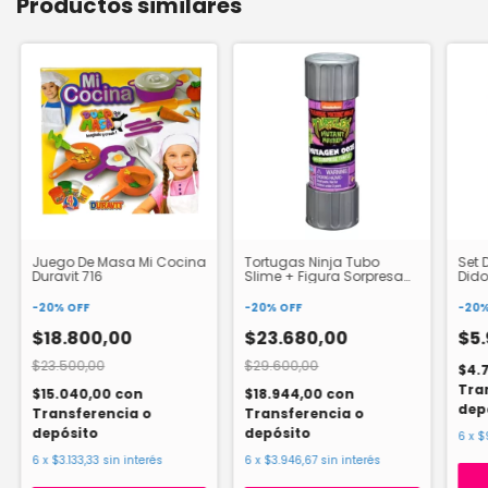
Productos similares
Juego De Masa Mi Cocina
Tortugas Ninja Tubo
Set 
Duravit 716
Slime + Figura Sorpresa
Dido
Mutagen Ooze 83700
-
20
%
OFF
-
20
%
OFF
-
20
$18.800,00
$23.680,00
$5
$23.500,00
$29.600,00
$4.
Tra
$15.040,00
con
$18.944,00
con
dep
Transferencia o
Transferencia o
depósito
depósito
6
x
$
6
x
$3.133,33
sin interés
6
x
$3.946,67
sin interés