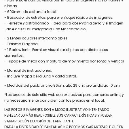
- Aumento el campo visual 50mm para imágenes más brillantes y
nítidas.
- 600mm. de distancia focal.
- Buscador de estrellas, para el enfoque rápido de imágenes.
- Terrestre y astronómico – ideal para observar la tierra y el
Imagen
1 de 4 de Kit De Emergencia Con Mascara
cielo.
- 2 Lentes oculares intercambiables
- 1 Prisma Diagonal
- 1 Barlow lents. Permiten visualizar objetos con direferentes
aumentos.
- Tripode de metal con montura de movimiento horizontal y vertical
- Manual de instrucciones.
- Incluye mapa de la Luna y carta astral.
- Medidas del pack: ancho 86cm, alto 29 cm, profundidad 10 cm
*Los precios de éste sitio web son exclusivos para compras online, y
no necesariamente coinciden con los precios en el local.
LAS FOTOS E IMÁGENES SON A MODO ILUSTRATIVO INTENTANDO
REFLEJAR LO MÁS REAL POSIBLE SUS CARACTERÍSTICAS Y PUEDEN
VARIAR SEGÚN DECISIÓN DEL FABRICANTE.
DADA LA DIVERSIDAD DE PANTALLAS NO PODEMOS GARANTIZARLE QUE EN