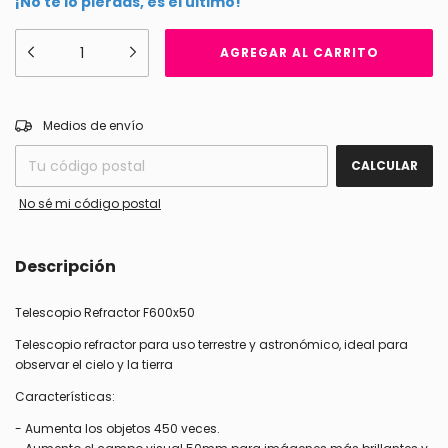
¡No te lo pierdas, es el último!
CAMBIAR CP
Entregas para el CP:
Medios de envío
CALCULAR
No sé mi código postal
Descripción
Telescopio Refractor F600x50
Telescopio refractor para uso terrestre y astronómico, ideal para
observar el cielo y la tierra
Características:
- Aumenta los objetos 450 veces.