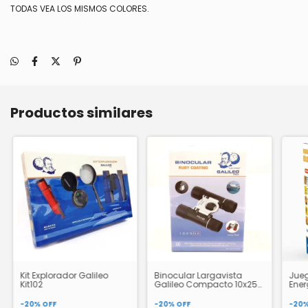
TODAS VEA LOS MISMOS COLORES.
Productos similares
Kit Explorador Galileo
Binocular Largavista
Jueg
Kit102
Galileo Compacto 10x25
Ener
Lente Ruby 1025ax Celex
Ekv
-
20
%
OFF
-
20
%
OFF
-
20