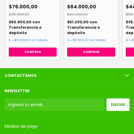
$76.000,00
$64.000,00
$4
$95.000,00
$80.000,00
$56.
$60.800,00
con
$51.200,00
con
$35
Transferencia o
Transferencia o
Tra
depósito
depósito
dep
6
x
$12.666,67
sin interés
6
x
$10.666,67
sin interés
6
x
$
CONTACTÁNOS
NEWSLETTER
Medios de pago