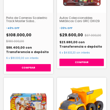
Pista de Carreras Scalextric
Autos Coleccionables
Track Master Soba
Metálicos Cars GRC DXV29
HW23147631
-
40
%
OFF
-
20
%
OFF
$108.000,00
$29.600,00
$37.000,00
$180.000,00
$23.680,00
con
Transferencia o depósito
$86.400,00
con
Transferencia o depósito
6
x
$4.933,33
sin interés
6
x
$18.000,00
sin interés
COMPRAR