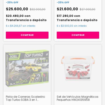
-
20
%
OFF
-
20
%
OFF
$25.600,00
$21.600,00
$32.000,00
$27.000,00
$20.480,00
con
$17.280,00
con
Transferencia o depósito
Transferencia o depósito
6
x
$4.266,67
sin interés
6
x
$3.600,00
sin interés
COMPRAR
COMPRAR
Pista de Carreras Scalextric
Set de Vehículos Magnéticos
Top Turbo SOBA 3 en 1
Pequeños HW24135958
HW19122532