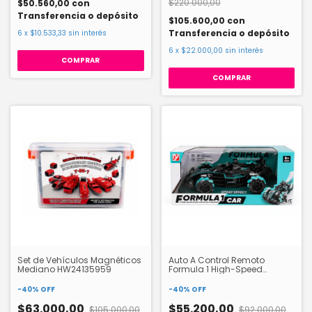
$220.000,00
$50.560,00
con
Transferencia o depósito
$105.600,00
con
Transferencia o depósito
6
x
$10.533,33
sin interés
6
x
$22.000,00
sin interés
Set de Vehículos Magnéticos
Auto A Control Remoto
Mediano HW24135959
Formula 1 High-Speed
HW24121444
-
40
%
OFF
-
40
%
OFF
$63.000,00
$55.200,00
$105.000,00
$92.000,00