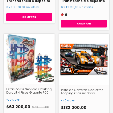
Transferencia o depósito
Transferencia o depósito
6
x
$12.800,00
sin interés
6
x
$2.700,00
sin interés
COMPRAR
Estación De Servicio Y Parking
Pista de Carreras Scalextric
Duravit 4 Pisos Gigante 700
Looping Classic Soba
HW23147629
-
20
%
OFF
-
40
%
OFF
$63.200,00
$132.000,00
$79.000,00