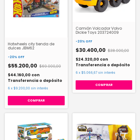
Camión Volcador Volvo
Dickie Toys 203724009
-
20
%
OFF
Hotwheels city tienda de
dulces JBM62
$30.400,00
$38.000,00
-
20
%
OFF
$24.320,00
con
Transferencia o depósito
$55.200,00
$69.000,00
6
x
$5.066,67
sin interés
$44.160,00
con
Transferencia o depósito
6
x
$9.200,00
sin interés