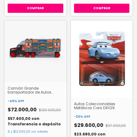
COMPRAR
COMPRAR
Camión Grande
transportador de Autos
HW23014164
-
40
%
OFF
Autos Coleccionables
Metálicos Cars DXV29
$72.000,00
$120.000,00
-
20
%
OFF
$57.600,00
con
Transferencia o depósito
$29.600,00
$37.000,00
6
x
$12.000,00
sin interés
$23.680,00
con