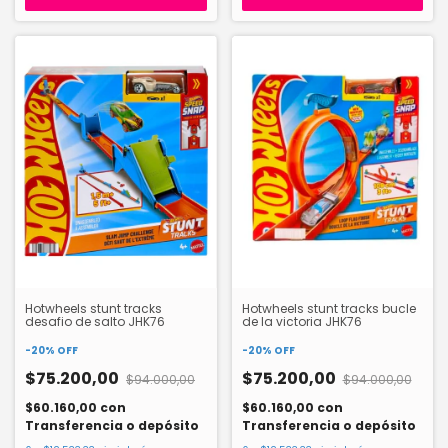
Hotwheels stunt tracks
Hotwheels stunt tracks bucle
desafio de salto JHK76
de la victoria JHK76
-
20
%
OFF
-
20
%
OFF
$75.200,00
$75.200,00
$94.000,00
$94.000,00
$60.160,00
con
$60.160,00
con
Transferencia o depósito
Transferencia o depósito