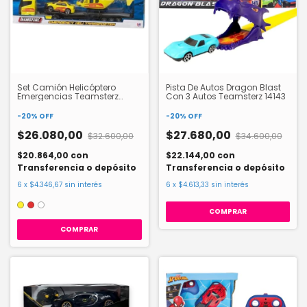
Set Camión Helicóptero
Pista De Autos Dragon Blast
Emergencias Teamsterz
Con 3 Autos Teamsterz 14143
14021
-
20
%
OFF
-
20
%
OFF
$26.080,00
$27.680,00
$32.600,00
$34.600,00
$20.864,00
con
$22.144,00
con
Transferencia o depósito
Transferencia o depósito
6
x
$4.346,67
sin interés
6
x
$4.613,33
sin interés
COMPRAR