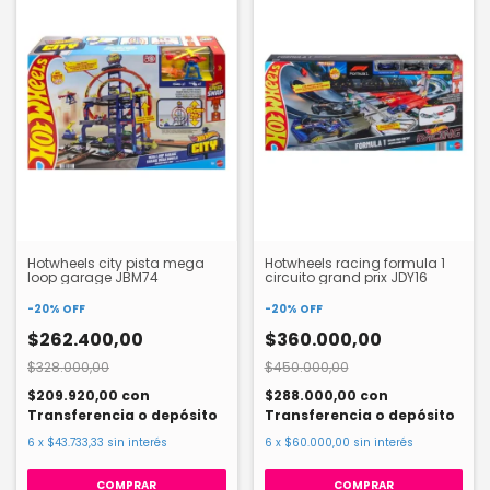
Hotwheels city pista mega
Hotwheels racing formula 1
loop garage JBM74
circuito grand prix JDY16
-
20
%
OFF
-
20
%
OFF
$262.400,00
$360.000,00
$328.000,00
$450.000,00
$209.920,00
con
$288.000,00
con
Transferencia o depósito
Transferencia o depósito
6
x
$43.733,33
sin interés
6
x
$60.000,00
sin interés