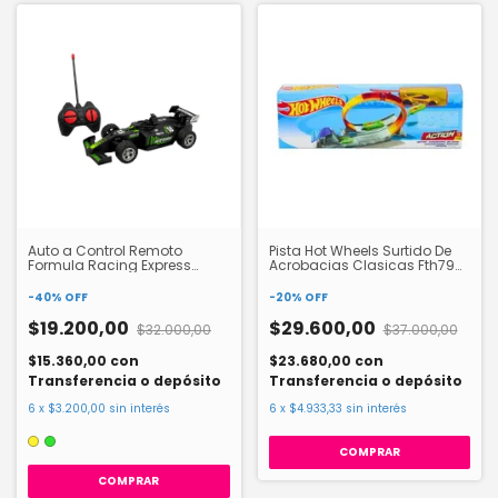
Auto a Control Remoto
Pista Hot Wheels Surtido De
Formula Racing Express
Acrobacias Clasicas Fth79
HW24084862
Mattel
-
40
%
OFF
-
20
%
OFF
$19.200,00
$29.600,00
$32.000,00
$37.000,00
$15.360,00
con
$23.680,00
con
Transferencia o depósito
Transferencia o depósito
6
x
$3.200,00
sin interés
6
x
$4.933,33
sin interés
COMPRAR
COMPRAR