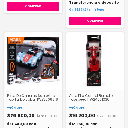
Transferencia o depósito
6
x
$4.933,33
sin interés
COMPRAR
Pista De Carreras Scalextric
Auto F1 a Control Remoto
Top Turbo Soba HW23008818
Topspeed HW24031036
-
40
%
OFF
-
40
%
OFF
$76.800,00
$16.200,00
$128.000,00
$27.000,00
$61.440,00
con
$12.960,00
con