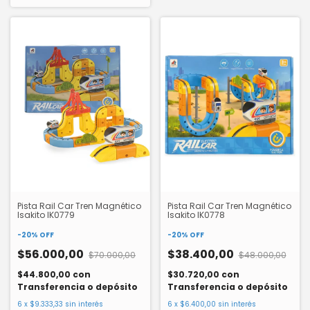
Pista Rail Car Tren Magnético
Pista Rail Car Tren Magnético
Isakito IK0779
Isakito IK0778
-
20
%
OFF
-
20
%
OFF
$56.000,00
$38.400,00
$70.000,00
$48.000,00
$44.800,00
con
$30.720,00
con
Transferencia o depósito
Transferencia o depósito
6
x
$9.333,33
sin interés
6
x
$6.400,00
sin interés