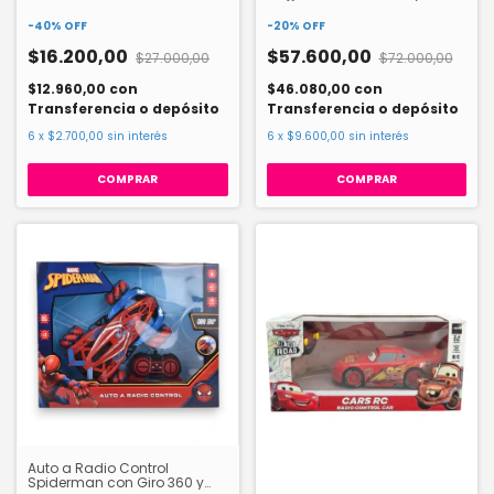
-
40
%
OFF
-
20
%
OFF
$16.200,00
$57.600,00
$27.000,00
$72.000,00
$12.960,00
con
$46.080,00
con
Transferencia o depósito
Transferencia o depósito
6
x
$2.700,00
sin interés
6
x
$9.600,00
sin interés
Auto a Radio Control
Spiderman con Giro 360 y