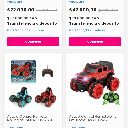
-
40
%
OFF
-
40
%
OFF
$72.000,00
$42.000,00
$120.000,00
$70.000,00
$57.600,00
con
$33.600,00
con
Transferencia o depósito
Transferencia o depósito
6
x
$12.000,00
sin interés
6
x
$7.000,00
sin interés
Auto a Control Remoto
Auto A Control Remoto Drift
Rolling Stunt HW24047656
Off-Road HW24052476