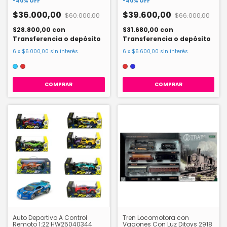
-
40
%
OFF
-
40
%
OFF
$36.000,00
$39.600,00
$60.000,00
$66.000,00
$28.800,00
con
$31.680,00
con
Transferencia o depósito
Transferencia o depósito
6
x
$6.000,00
sin interés
6
x
$6.600,00
sin interés
COMPRAR
COMPRAR
Auto Deportivo A Control
Tren Locomotora con
Remoto 1:22 HW25040344
Vagones Con Luz Ditoys 2918