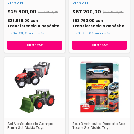
-
20
%
OFF
-
20
%
OFF
$29.600,00
$67.200,00
$37.000,00
$84.000,00
$23.680,00
con
$53.760,00
con
Transferencia o depósito
Transferencia o depósito
6
x
$4.933,33
sin interés
6
x
$11.200,00
sin interés
Set Vehículos de Campo
Set x3 Vehiculos Rescate Sos
Farm Set Dickie Toys
Team Set Dickie Toys