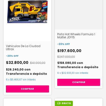
Pista Hot Wheels Formula 1
Mattel JDY15
-
20
%
OFF
Vehiculos De La Ciudad
Ultrax
$197.600,00
-
20
%
OFF
$247.000,00
$32.800,00
$158.080,00
con
$41.000,00
Transferencia o depósito
$26.240,00
con
6
x
$32.933,33
sin interés
Transferencia o depósito
6
x
$5.466,67
sin interés
COMPRAR
GRATIS