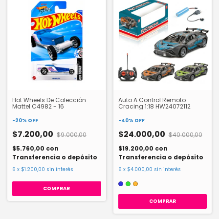
Hot Wheels De Colección
Auto A Control Remoto
Mattel C4982 - 16
Cracing 1:18 HW24072112
-
20
%
OFF
-
40
%
OFF
$7.200,00
$24.000,00
$9.000,00
$40.000,00
$5.760,00
con
$19.200,00
con
Transferencia o depósito
Transferencia o depósito
6
x
$1.200,00
sin interés
6
x
$4.000,00
sin interés
COMPRAR
COMPRAR