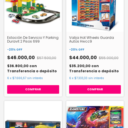
Estación De Servicio Y Parking
Valija Hot Wheels Guarda
Duravit 2 Pisos 699
Autos Hwcc9
-
20
%
OFF
-
20
%
OFF
$46.000,00
$44.000,00
$57.500,00
$55.000,00
$36.800,00
con
$35.200,00
con
Transferencia o depósito
Transferencia o depósito
6
x
$7.666,67
sin interés
6
x
$7.333,33
sin interés