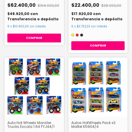
$62.400,00
$22.400,00
$104.000,00
$28.000,00
$49.920,00
con
$17.920,00
con
Transferencia o depósito
Transferencia o depósito
6
x
$10.400,00
sin interés
6
x
$3.733,33
sin interés
COMPRAR
Auto Hot Wheels Monster
Autos HotWheels Pack x3
Trucks Escala 1:64 FYJ44/1
Mattel K5904/4