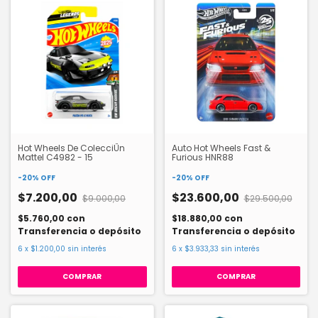
Hot Wheels De ColecciÛn
Auto Hot Wheels Fast &
Mattel C4982 - 15
Furious HNR88
-
20
%
OFF
-
20
%
OFF
$7.200,00
$23.600,00
$9.000,00
$29.500,00
$5.760,00
con
$18.880,00
con
Transferencia o depósito
Transferencia o depósito
6
x
$1.200,00
sin interés
6
x
$3.933,33
sin interés
COMPRAR
COMPRAR