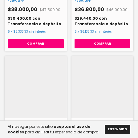
-
20
%
OFF
-
20
%
OFF
$38.000,00
$36.800,00
$47.500,00
$46.000,00
$30.400,00
con
$29.440,00
con
Transferencia o depósito
Transferencia o depósito
6
x
$6.333,33
sin interés
6
x
$6.133,33
sin interés
Set De Camiones Micro Sos
Camión de Bomberos con
Al navegar por este sitio
aceptás el uso de
Playset Dickie
Luz y Sonido Dickie Toys
ENTENDIDO
cookies
para agilizar tu experiencia de compra.
203306020
-
20
%
OFF
-
20
%
OFF