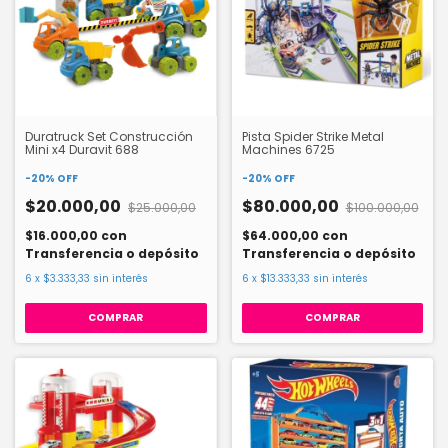
Duratruck Set Construcción
Pista Spider Strike Metal
Mini x4 Duravit 688
Machines 6725
-
20
%
OFF
-
20
%
OFF
$20.000,00
$80.000,00
$25.000,00
$100.000,00
$16.000,00
con
$64.000,00
con
Transferencia o depósito
Transferencia o depósito
6
x
$3.333,33
sin interés
6
x
$13.333,33
sin interés