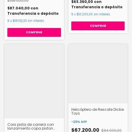
$136.000,00
$63.360,00
con
Transferencia o depósito
$87.040,00
con
Transferencia o depósito
6
x
$13.200,00
sin interés
6
x
$18.133,33
sin interés
Helicóptero de Rescate Dickie
Toys
-
20
%
OFF
Cars pista de carrera con
lanzamiento copa piston
$67.200,00
$84.000,00