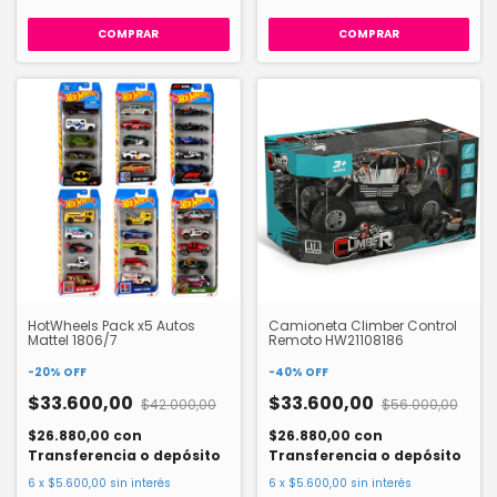
HotWheels Pack x5 Autos
Camioneta Climber Control
Mattel 1806/7
Remoto HW21108186
-
20
%
OFF
-
40
%
OFF
$33.600,00
$33.600,00
$42.000,00
$56.000,00
$26.880,00
con
$26.880,00
con
Transferencia o depósito
Transferencia o depósito
6
x
$5.600,00
sin interés
6
x
$5.600,00
sin interés