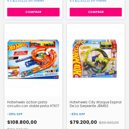
6
x
$12.533,33
sin interés
6
x
$12.533,33
sin interés
Hotwheels action pista
Hotwheels City Ataque Espiral
circuito con doble pista HTK17
De La Serpiente JBM63
-
20
%
OFF
-
20
%
OFF
$108.800,00
$79.200,00
$99.000,00