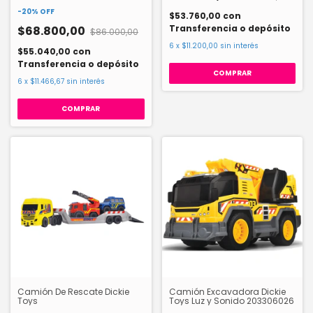
JDJ02
-
20
%
OFF
$53.760,00
con
Transferencia o depósito
$68.800,00
$86.000,00
6
x
$11.200,00
sin interés
$55.040,00
con
Transferencia o depósito
6
x
$11.466,67
sin interés
Camión De Rescate Dickie
Camión Excavadora Dickie
Toys
Toys Luz y Sonido 203306026