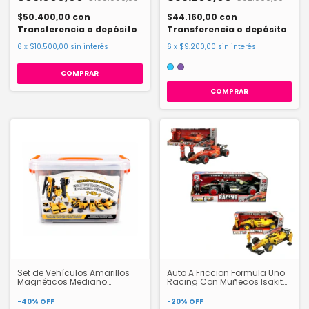
$50.400,00
con
$44.160,00
con
Transferencia o depósito
Transferencia o depósito
6
x
$10.500,00
sin interés
6
x
$9.200,00
sin interés
COMPRAR
Set de Vehículos Amarillos
Auto A Friccion Formula Uno
Magnéticos Mediano
Racing Con Muñecos Isakito
HW24135955
IKFORM0002
-
40
%
OFF
-
20
%
OFF