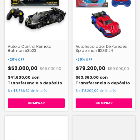
Auto a Control Remoto
Auto Escalador De Paredes
Batman 53523
Spiderman IKDIS124
-
20
%
OFF
-
20
%
OFF
$52.000,00
$79.200,00
$65.000,00
$99.000,00
$41.600,00
con
$63.360,00
con
Transferencia o depósito
Transferencia o depósito
6
x
$8.666,67
sin interés
6
x
$13.200,00
sin interés