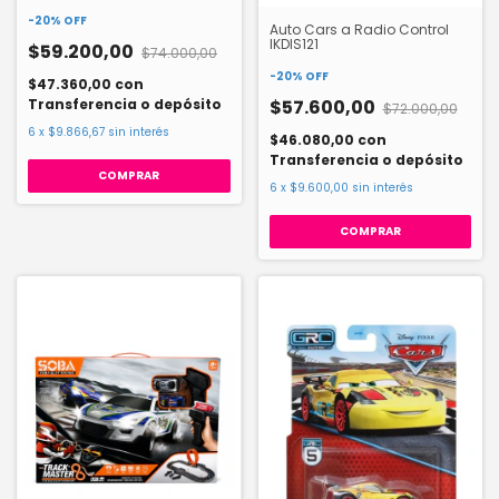
Efecto Humo 56489
-
20
%
OFF
Auto Cars a Radio Control
IKDIS121
$59.200,00
$74.000,00
-
20
%
OFF
$47.360,00
con
Transferencia o depósito
$57.600,00
$72.000,00
6
x
$9.866,67
sin interés
$46.080,00
con
Transferencia o depósito
6
x
$9.600,00
sin interés