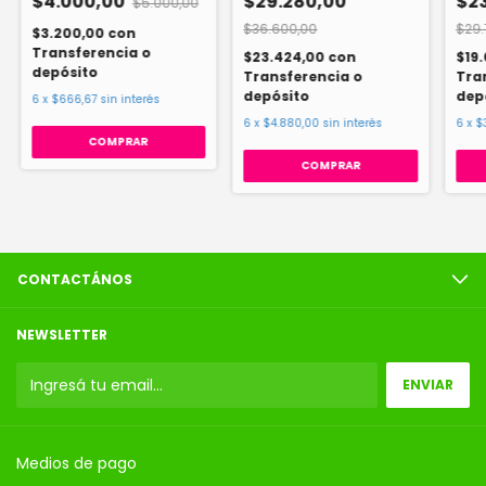
$4.000,00
$29.280,00
$2
$5.000,00
$36.600,00
$29.
$3.200,00
con
Transferencia o
$23.424,00
con
$19
depósito
Transferencia o
Tra
depósito
dep
6
x
$666,67
sin interés
6
x
$4.880,00
sin interés
6
x
$
COMPRAR
CONTACTÁNOS
NEWSLETTER
Medios de pago