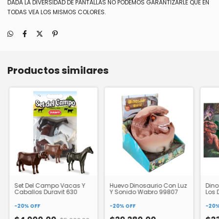
DADA LA DIVERSIDAD DE PANTALLAS NO PODEMOS GARANTIZARLE QUE EN
TODAS VEA LOS MISMOS COLORES.
Productos similares
Set Del Campo Vacas Y
Huevo Dinosaurio Con Luz
Dino
Caballos Duravit 630
Y Sonido Wabro 99807
Los 
232
-
20
%
OFF
-
20
%
OFF
-
20