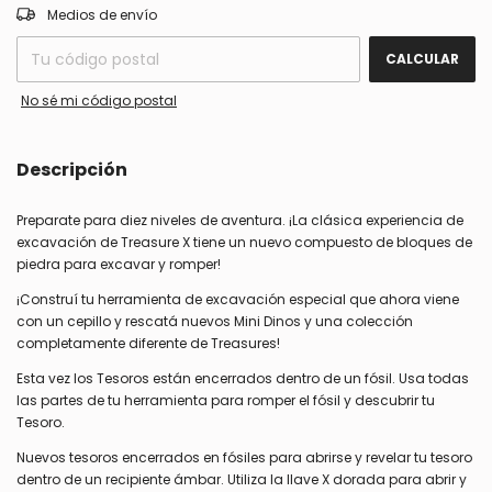
CAMBIAR CP
Entregas para el CP:
Medios de envío
CALCULAR
No sé mi código postal
Descripción
Preparate para diez niveles de aventura. ¡La clásica experiencia de
excavación de Treasure X tiene un nuevo compuesto de bloques de
piedra para excavar y romper!
¡Construí tu herramienta de excavación especial que ahora viene
con un cepillo y rescatá nuevos Mini Dinos y una colección
completamente diferente de Treasures!
Esta vez los Tesoros están encerrados dentro de un fósil. Usa todas
las partes de tu herramienta para romper el fósil y descubrir tu
Tesoro.
Nuevos tesoros encerrados en fósiles para abrirse y revelar tu tesoro
dentro de un recipiente ámbar. Utiliza la llave X dorada para abrir y