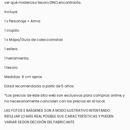
ver qué misterioso tesoro DINO encontrarás.
Incluye:
1 x Personaje + Arma
1 crujido.
1 x Mapa/Guía de coleccionistas
1 esfera.
1 herramienta.
1 tesoro.
Medidas: 6 cm aprox.
Edad recomendada a partir de 5 años.
*Los precios de éste sitio web son exclusivos para compras online, y
no necesariamente coinciden con los precios en el local.
LAS FOTOS E IMÁGENES SON A MODO ILUSTRATIVO INTENTANDO
REFLEJAR LO MÁS REAL POSIBLE SUS CARACTERÍSTICAS Y PUEDEN
VARIAR SEGÚN DECISIÓN DEL FABRICANTE.